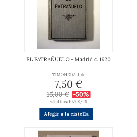
EL PATRAÑUELO - Madrid c. 1920
TIMONEDA, J. de
7,50 €
15,00 €
-50%
vàlid fins: 10/08/26
Afegir a la cistella