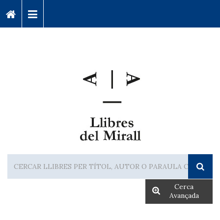
Cerca
Avançada