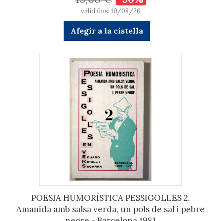
vàlid fins: 10/08/26
Afegir a la cistella
POESIA HUMORÍSTICA PESSIGOLLES 2.
Amanida amb salsa verda, un pols de sal i pebre
negre - Barcelona 1981