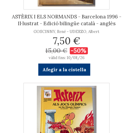
ASTÈRIX I ELS NORMANDS - Barcelona 1996 -
Il·lustrat - Edició bilingüe català - anglès
GOSCINNY, René - UDERZO, Albert
7,50 €
15,00 €
-50%
vàlid fins: 10/08/26
Afegir a la cistella