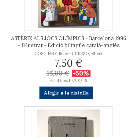
ASTÈRIX ALS JOCS OLÍMPICS - Barcelona 1996
- Il·lustrat - Edició bilingüe català-anglès
GOSCINNY, René - UDERZO, Albert
7,50 €
15,00 €
-50%
vàlid fins: 10/08/26
Afegir a la cistella