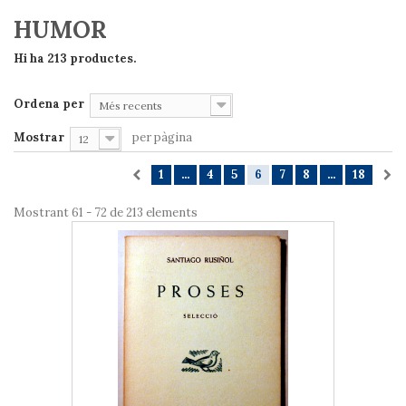
HUMOR
Hi ha 213 productes.
Ordena per
Més recents
Mostrar
per pàgina
12
1
...
4
5
6
7
8
...
18
Mostrant 61 - 72 de 213 elements