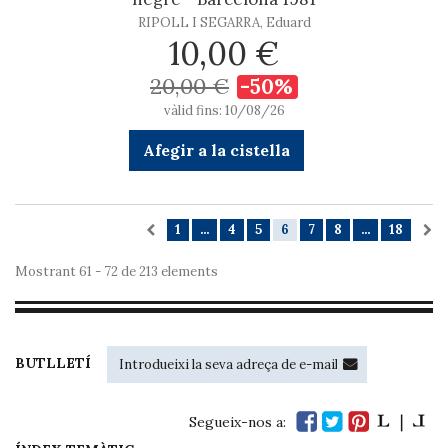
RIPOLL I SEGARRA, Eduard
10,00 €
20,00 €
-50%
vàlid fins: 10/08/26
Afegir a la cistella
1
...
4
5
6
7
8
...
18
Mostrant 61 - 72 de 213 elements
BUTLLETÍ
Segueix-nos a: