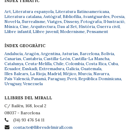
ÍNDEX TEMÀTIC
Art
,
Literatura espanyola
,
Literatura llatinoamericana
,
Literatura catalana
,
Autògraf
,
Bibliofília
,
Avantguardes
,
Poesia
,
Novel·la
,
Surrealisme
,
Viatges
,
Disseny
,
Fotografia
,
Il·lustració
,
Música
,
Cine
,
Arquitectura
,
Dau al Set
,
Història
,
Guerra civil
,
Llibre infantil
,
Llibre juvenil
,
Modernisme
,
Pensament
ÍNDEX GEOGRÀFIC
Andalucía
,
Aragón
,
Argentina
,
Asturias
,
Barcelona
,
Bolivia
,
Canarias
,
Cantabria
,
Castilla-León
,
Castilla-La Mancha
,
Catalunya
,
Ceuta-Melilla
,
Chile
,
Colombia
,
Costa Rica
,
Cuba
,
Ecuador
,
Euskadi
,
Extremadura
,
Galicia
,
Guatemala
,
Illes Balears
,
La Rioja
,
Madrid
,
Méjico
,
Murcia
,
Navarra
,
País Valencià
,
Panamá
,
Paraguay
,
Perú
,
República Dominicana
,
Uruguay
,
Venezuela
LLIBRES DEL MIRALL
C/ Bailèn, 168, local 2
08037 - Barcelona
(34) 93 476 54 11
contacte@llibresdelmirall.com