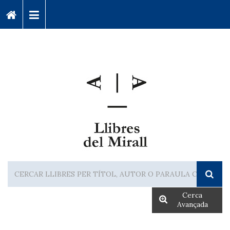
Cerca
Avançada