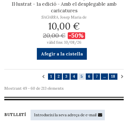
Il·lustrat - 1a edició - Amb el desplegable amb
caricatures
SAGARRA, Josep Maria de
10,00 €
20,00 €
-50%
vàlid fins: 10/08/26
Afegir a la cistella
1
2
3
4
5
6
7
...
18
Mostrant 49 - 60 de 213 elements
BUTLLETÍ