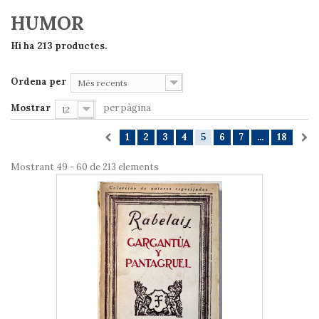
HUMOR
Hi ha 213 productes.
Ordena per
Més recents
Mostrar
per pàgina
12
1
2
3
4
5
6
7
...
18
Mostrant 49 - 60 de 213 elements