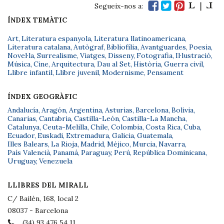
Segueix-nos a:
ÍNDEX TEMÀTIC
Art
,
Literatura espanyola
,
Literatura llatinoamericana
,
Literatura catalana
,
Autògraf
,
Bibliofília
,
Avantguardes
,
Poesia
,
Novel·la
,
Surrealisme
,
Viatges
,
Disseny
,
Fotografia
,
Il·lustració
,
Música
,
Cine
,
Arquitectura
,
Dau al Set
,
Història
,
Guerra civil
,
Llibre infantil
,
Llibre juvenil
,
Modernisme
,
Pensament
ÍNDEX GEOGRÀFIC
Andalucía
,
Aragón
,
Argentina
,
Asturias
,
Barcelona
,
Bolivia
,
Canarias
,
Cantabria
,
Castilla-León
,
Castilla-La Mancha
,
Catalunya
,
Ceuta-Melilla
,
Chile
,
Colombia
,
Costa Rica
,
Cuba
,
Ecuador
,
Euskadi
,
Extremadura
,
Galicia
,
Guatemala
,
Illes Balears
,
La Rioja
,
Madrid
,
Méjico
,
Murcia
,
Navarra
,
País Valencià
,
Panamá
,
Paraguay
,
Perú
,
República Dominicana
,
Uruguay
,
Venezuela
LLIBRES DEL MIRALL
C/ Bailèn, 168, local 2
08037 - Barcelona
(34) 93 476 54 11