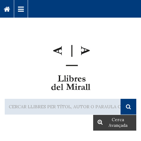
Cerca
Avançada