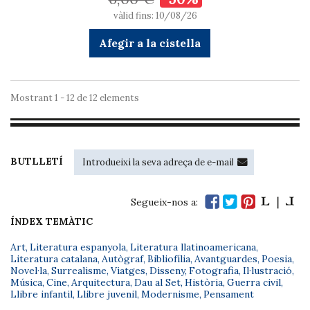
vàlid fins: 10/08/26
Afegir a la cistella
Mostrant 1 - 12 de 12 elements
BUTLLETÍ
Segueix-nos a:
ÍNDEX TEMÀTIC
Art
,
Literatura espanyola
,
Literatura llatinoamericana
,
Literatura catalana
,
Autògraf
,
Bibliofília
,
Avantguardes
,
Poesia
,
Novel·la
,
Surrealisme
,
Viatges
,
Disseny
,
Fotografia
,
Il·lustració
,
Música
,
Cine
,
Arquitectura
,
Dau al Set
,
Història
,
Guerra civil
,
Llibre infantil
,
Llibre juvenil
,
Modernisme
,
Pensament