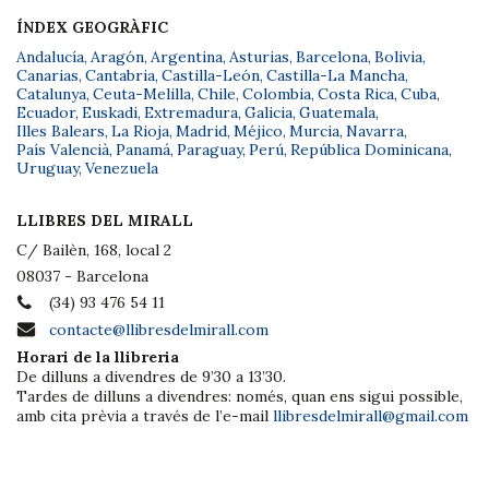
ÍNDEX GEOGRÀFIC
Andalucía
,
Aragón
,
Argentina
,
Asturias
,
Barcelona
,
Bolivia
,
Canarias
,
Cantabria
,
Castilla-León
,
Castilla-La Mancha
,
Catalunya
,
Ceuta-Melilla
,
Chile
,
Colombia
,
Costa Rica
,
Cuba
,
Ecuador
,
Euskadi
,
Extremadura
,
Galicia
,
Guatemala
,
Illes Balears
,
La Rioja
,
Madrid
,
Méjico
,
Murcia
,
Navarra
,
País Valencià
,
Panamá
,
Paraguay
,
Perú
,
República Dominicana
,
Uruguay
,
Venezuela
LLIBRES DEL MIRALL
C/ Bailèn, 168, local 2
08037 - Barcelona
(34) 93 476 54 11
contacte@llibresdelmirall.com
Horari de la llibreria
De dilluns a divendres de 9’30 a 13’30.
Tardes de dilluns a divendres: només, quan ens sigui possible,
amb cita prèvia a través de l’e-mail
llibresdelmirall@gmail.com