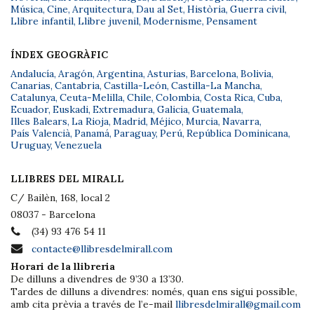
Música
,
Cine
,
Arquitectura
,
Dau al Set
,
Història
,
Guerra civil
,
Llibre infantil
,
Llibre juvenil
,
Modernisme
,
Pensament
ÍNDEX GEOGRÀFIC
Andalucía
,
Aragón
,
Argentina
,
Asturias
,
Barcelona
,
Bolivia
,
Canarias
,
Cantabria
,
Castilla-León
,
Castilla-La Mancha
,
Catalunya
,
Ceuta-Melilla
,
Chile
,
Colombia
,
Costa Rica
,
Cuba
,
Ecuador
,
Euskadi
,
Extremadura
,
Galicia
,
Guatemala
,
Illes Balears
,
La Rioja
,
Madrid
,
Méjico
,
Murcia
,
Navarra
,
País Valencià
,
Panamá
,
Paraguay
,
Perú
,
República Dominicana
,
Uruguay
,
Venezuela
LLIBRES DEL MIRALL
C/ Bailèn, 168, local 2
08037 - Barcelona
(34) 93 476 54 11
contacte@llibresdelmirall.com
Horari de la llibreria
De dilluns a divendres de 9’30 a 13’30.
Tardes de dilluns a divendres: només, quan ens sigui possible,
amb cita prèvia a través de l’e-mail
llibresdelmirall@gmail.com