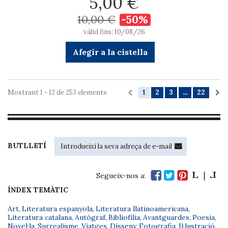
5,00 €
10,00 €
-50%
vàlid fins: 10/08/26
Afegir a la cistella
Mostrant 1 - 12 de 253 elements
1
2
3
...
22
BUTLLETÍ
Segueix-nos a:
ÍNDEX TEMÀTIC
Art
,
Literatura espanyola
,
Literatura llatinoamericana
,
Literatura catalana
,
Autògraf
,
Bibliofília
,
Avantguardes
,
Poesia
,
Novel·la
,
Surrealisme
,
Viatges
,
Disseny
,
Fotografia
,
Il·lustració
,