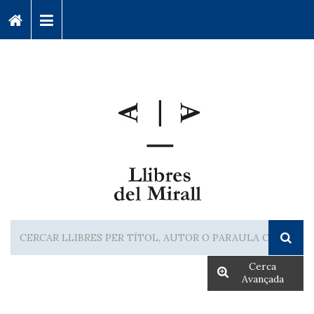
Cerca
Avançada