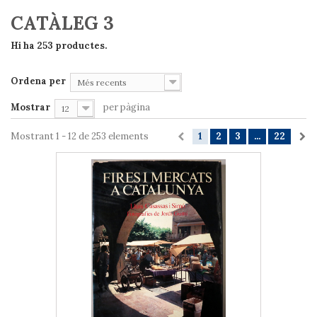
CATÀLEG 3
Hi ha 253 productes.
Ordena per
Més recents
Mostrar
per pàgina
12
Mostrant 1 - 12 de 253 elements
1
2
3
...
22