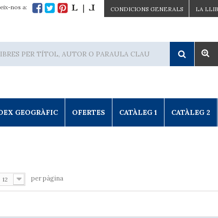
eix-nos a:
CONDICIONS GENERALS
LA LLI
DEX GEOGRÀFIC
OFERTES
CATÀLEG 1
CATÀLEG 2
per pàgina
12