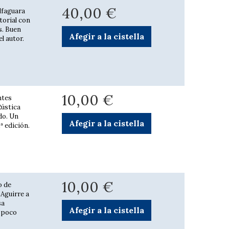
40,00 €
lfaguara
torial con
s. Buen
Afegir a la cistella
l autor.
10,00 €
ntes
Rústica
do. Un
Afegir a la cistella
ª edición.
10,00 €
o de
 Aguirre a
sa
Afegir a la cistella
n poco