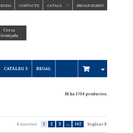
BRERIA
CONTACTE
CATALÀ
INICIAR SESSIÓ
Cerca
Avançada
CATÀLEG 3
REGAL
Hi ha 1704 productes.
1
2
3
...
142
Anterior
Següent