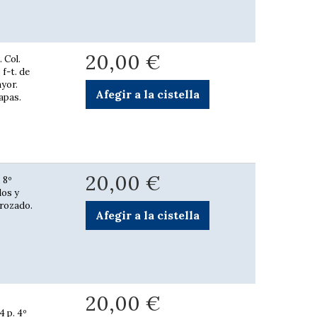
20,00 €
 Col.
 f-t. de
ayor.
Afegir a la cistella
lapas.
20,00 €
 8º
dos y
 rozado.
Afegir a la cistella
20,00 €
4 p. 4º