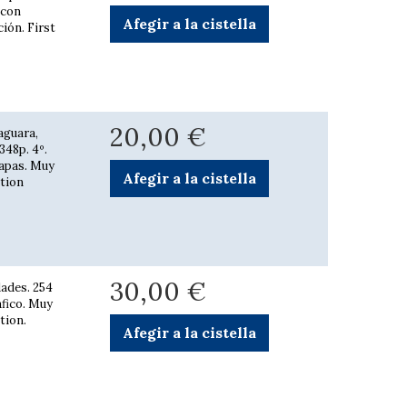
 con
Afegir a la cistella
ción. First
20,00 €
aguara,
348p. 4º.
lapas. Muy
Afegir a la cistella
ition
30,00 €
dades. 254
áfico. Muy
tion.
Afegir a la cistella