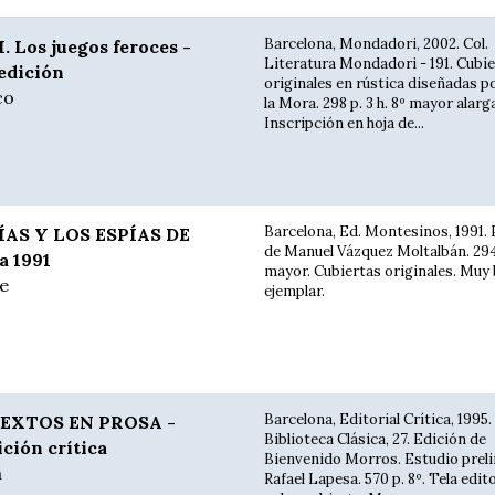
Barcelona, Mondadori, 2002. Col.
 Los juegos feroces -
Literatura Mondadori - 191. Cubi
 edición
originales en rústica diseñadas p
co
la Mora. 298 p. 3 h. 8º mayor alarg
Inscripción en hoja de...
Barcelona, Ed. Montesinos, 1991.
ÍAS Y LOS ESPÍAS DE
de Manuel Vázquez Moltalbán. 294 p
a 1991
mayor. Cubiertas originales. Muy
e
ejemplar.
Barcelona, Editorial Crítica, 1995.
EXTOS EN PROSA -
Biblioteca Clásica, 27. Edición de
ición crítica
Bienvenido Morros. Estudio prel
a
Rafael Lapesa. 570 p. 8º. Tela edit