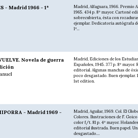
Madrid, Alfaguara, 1966. Premio A
- Madrid 1966 - 1ª
1965. 434 p. 8º mayor. Cartoné edi
sobrecubierta, ésta con rozadura
ejemplar. Dedicatoria autógrafa de
1ª...
Madrid, Ediciones de los Estudia
ELVE. Novela de guerra
Españoles, 1945. 377 p. 8º mayor. 
dición
editorial. Algunas manchas de óxi
nuel
poco desgastado. Buen ejemplar. 1
1st edition.
Madrid, Aguilar, 1969. Col. El Glob
IPORRA - Madrid 1969 -
Colores. Ilustraciones de F. Goico
color f/t. 81 p. 4º mayor. Holande
editorial ilustrada. Buen papel. U
desgastado....