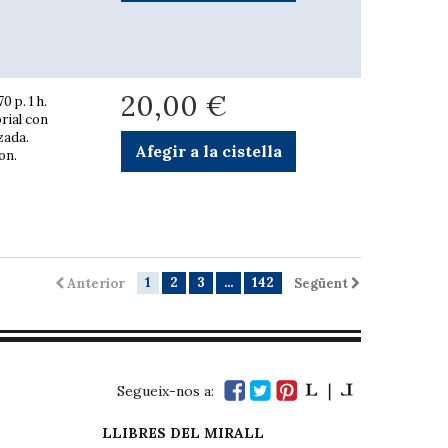
20,00 €
0 p. 1 h.
orial con
zada.
Afegir a la cistella
on.
1
2
3
...
142
Anterior
Següent
Segueix-nos a:
LLIBRES DEL MIRALL