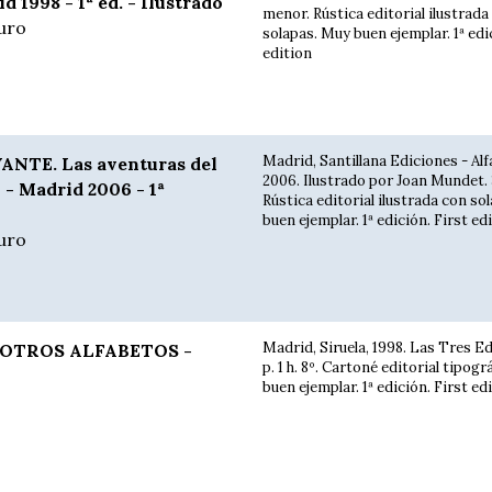
id 1998 - 1ª ed. - Ilustrado
menor. Rústica editorial ilustrada
uro
solapas. Muy buen ejemplar. 1ª edi
edition
Madrid, Santillana Ediciones - Alf
NTE. Las aventuras del
2006. Ilustrado por Joan Mundet. 
 - Madrid 2006 - 1ª
Rústica editorial ilustrada con so
buen ejemplar. 1ª edición. First ed
uro
Madrid, Siruela, 1998. Las Tres E
 OTROS ALFABETOS -
p. 1 h. 8º. Cartoné editorial tipogr
buen ejemplar. 1ª edición. First edi