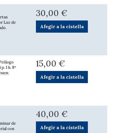
30,00 €
ertas
or Luz de
Afegir a la cistella
ado.
15,00 €
 Prólogo
. 1 h. 8º
 buen
Afegir a la cistella
40,00 €
iminar de
Afegir a la cistella
orial con