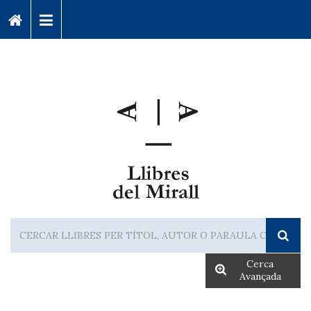
Cerca
Avançada