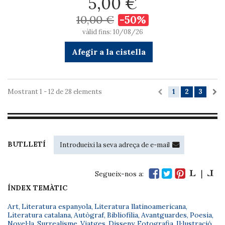
5,00 €
10,00 €
-50%
vàlid fins: 10/08/26
Afegir a la cistella
Mostrant 1 - 12 de 28 elements
1
2
3
BUTLLETÍ
Segueix-nos a:
ÍNDEX TEMÀTIC
Art
,
Literatura espanyola
,
Literatura llatinoamericana
,
Literatura catalana
,
Autògraf
,
Bibliofília
,
Avantguardes
,
Poesia
,
Novel·la
,
Surrealisme
,
Viatges
,
Disseny
,
Fotografia
,
Il·lustració
,