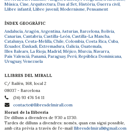
Música
,
Cine
,
Arquitectura
,
Dau al Set
,
Història
,
Guerra civil
,
Llibre infantil
,
Llibre juvenil
,
Modernisme
,
Pensament
ÍNDEX GEOGRÀFIC
Andalucía
,
Aragón
,
Argentina
,
Asturias
,
Barcelona
,
Bolivia
,
Canarias
,
Cantabria
,
Castilla-León
,
Castilla-La Mancha
,
Catalunya
,
Ceuta-Melilla
,
Chile
,
Colombia
,
Costa Rica
,
Cuba
,
Ecuador
,
Euskadi
,
Extremadura
,
Galicia
,
Guatemala
,
Illes Balears
,
La Rioja
,
Madrid
,
Méjico
,
Murcia
,
Navarra
,
País Valencià
,
Panamá
,
Paraguay
,
Perú
,
República Dominicana
,
Uruguay
,
Venezuela
LLIBRES DEL MIRALL
C/ Bailèn, 168, local 2
08037 - Barcelona
(34) 93 476 54 11
contacte@llibresdelmirall.com
Horari de la llibreria
De dilluns a divendres de 9’30 a 13’30.
Tardes de dilluns a divendres: només, quan ens sigui possible,
amb cita prèvia a través de l’e-mail
llibresdelmirall@gmail.com