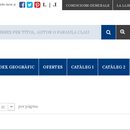
eix-nos a:
CONDICIONS GENERALS
LA LLI
DEX GEOGRÀFIC
OFERTES
CATÀLEG 1
CATÀLEG 2
per pàgina
12