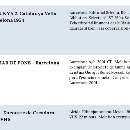
Barcelona, Editorial Selecta, 1954.
NYA 2. Catalunya Vella -
Biblioteca Selecta nº 157. 250p. 8
elona 1954
Tela editorial lleument deslluïda 
daurats al llom i a la coberta. Bon
Barcelona, s/e, 2001. CD. Molt bo
AR DE FONS - Barcelona
exemplar. Un projecte de Jaume Ar
Cristina Giorgi i Benet Rossell. Re
per a l'estació de metro Canyelles
Barcelona, 2001.
Lleida, Edit.Ajuntament Lleida, 19
Encontre de Creadors -
VHS. 22 minuts. Molt bon exempla
O VHS