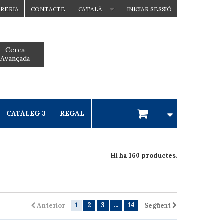
BRERIA
CONTACTE
CATALÀ
INICIAR SESSIÓ
Cerca
Avançada
CATÀLEG 3
REGAL
Hi ha 160 productes.
1
2
3
...
14
Anterior
Següent