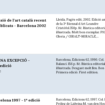
Lleida, Pagès edit, 2002. Edició 
ió de l'art català recent
de la 3ª Biennal d Art Leandre
ublicats - Barcelona 2002
Cristòfol.350p. 8è. Rústica editori
il·lustrada. Molt bon exemplar. P
Gloria / GIRALT-MIRACLE,...
Barcelona, Edicions 62, 1990. Col. 
UNA EXCEPCIÓ -
Balancí. 156 p. 8è. Rústica editoria
 edició
il·lustrada. Desgast molt lleu. Bon
e
Primera edició. First edition.
Barcelona, Edicions 62, 1997. Col. 
lona 1997 - 1ª edició
Pròleg de Lidwina M. van den Hou