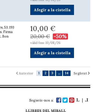
Afegir a la cistella
10,00 €
s, 53. 193
es. Firma
20,00 €
-50%
t. Bon
vàlid fins: 10/08/26
Afegir a la cistella
1
2
3
...
14
Anterior
Següent
Segueix-nos a:
LLIBRES DEL MIRALL