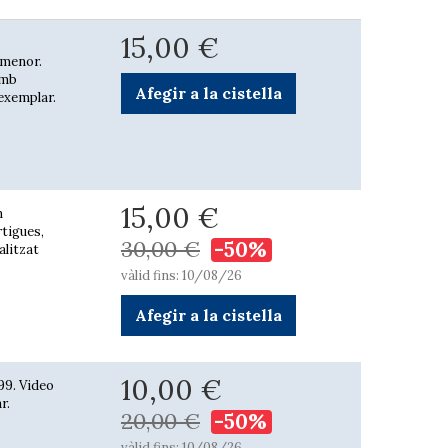
15,00 €
è menor.
amb
Afegir a la cistella
 exemplar.
15,00 €
n
tigues,
30,00 €
-50%
alitzat
,
vàlid fins: 10/08/26
Afegir a la cistella
10,00 €
99. Video
r.
20,00 €
-50%
vàlid fins: 10/08/26