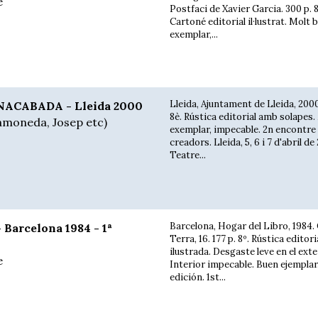
e
Postfaci de Xavier Garcia. 300 p. 
Cartoné editorial il·lustrat. Molt 
exemplar,...
Lleida, Ajuntament de Lleida, 2000
ACABADA - Lleida 2000
8è. Rústica editorial amb solapes
amoneda, Josep etc)
exemplar, impecable. 2n encontre
creadors. Lleida, 5, 6 i 7 d'abril de
Teatre...
Barcelona, Hogar del Libro, 1984.
arcelona 1984 - 1ª
Terra, 16. 177 p. 8º. Rústica editori
ilustrada. Desgaste leve en el exte
e
Interior impecable. Buen ejemplar.
edición. 1st...