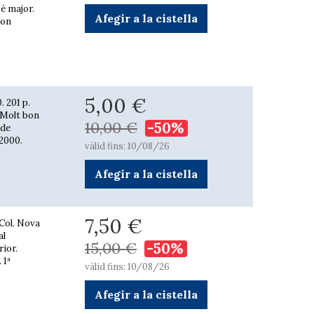
8è major.
Afegir a la cistella
bon
5,00 €
. 201 p.
. Molt bon
10,00 €
-50%
 de
 2000.
vàlid fins: 10/08/26
Afegir a la cistella
7,50 €
 Col. Nova
al
15,00 €
-50%
rior.
 1ª
vàlid fins: 10/08/26
Afegir a la cistella