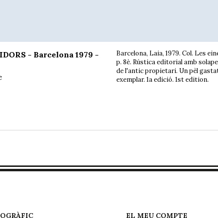
Barcelona, Laia, 1979. Col. Les eine
DORS - Barcelona 1979 -
p. 8è. Rústica editorial amb solap
de l'antic propietari. Un pèl gasta
e
exemplar. 1a edició. 1st edition.
EOGRÀFIC
EL MEU COMPTE