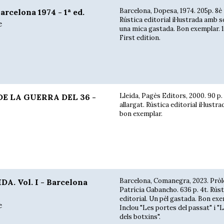
Barcelona, Dopesa, 1974. 205p. 8è
celona 1974 - 1ª ed.
Rústica editorial il·lustrada amb 
e
una mica gastada. Bon exemplar. 1ª
First edition.
Lleida, Pagès Editors, 2000. 90 p.
DE LA GUERRA DEL 36 -
allargat. Rústica editorial il·lustr
bon exemplar.
Barcelona, Comanegra, 2023. Pròl
. Vol. I - Barcelona
Patrícia Gabancho. 636 p. 4t. Rúst
editorial. Un pèl gastada. Bon exe
e
Inclou "Les portes del passat" i "
dels botxins".