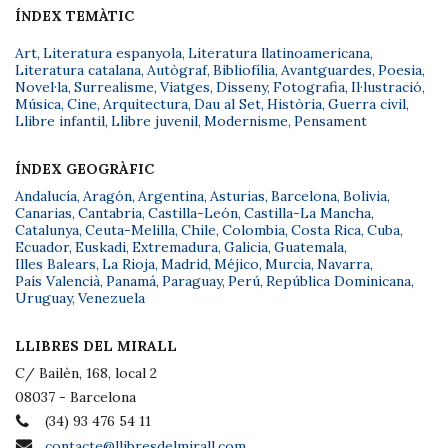
ÍNDEX TEMÀTIC
Art
,
Literatura espanyola
,
Literatura llatinoamericana
,
Literatura catalana
,
Autògraf
,
Bibliofília
,
Avantguardes
,
Poesia
,
Novel·la
,
Surrealisme
,
Viatges
,
Disseny
,
Fotografia
,
Il·lustració
,
Música
,
Cine
,
Arquitectura
,
Dau al Set
,
Història
,
Guerra civil
,
Llibre infantil
,
Llibre juvenil
,
Modernisme
,
Pensament
ÍNDEX GEOGRÀFIC
Andalucía
,
Aragón
,
Argentina
,
Asturias
,
Barcelona
,
Bolivia
,
Canarias
,
Cantabria
,
Castilla-León
,
Castilla-La Mancha
,
Catalunya
,
Ceuta-Melilla
,
Chile
,
Colombia
,
Costa Rica
,
Cuba
,
Ecuador
,
Euskadi
,
Extremadura
,
Galicia
,
Guatemala
,
Illes Balears
,
La Rioja
,
Madrid
,
Méjico
,
Murcia
,
Navarra
,
País Valencià
,
Panamá
,
Paraguay
,
Perú
,
República Dominicana
,
Uruguay
,
Venezuela
LLIBRES DEL MIRALL
C/ Bailèn, 168, local 2
08037 - Barcelona
(34) 93 476 54 11
contacte@llibresdelmirall.com