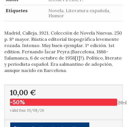
Etiquetes
Novela, Literatura española,
Humor
Madrid, Calleja, 1921. Colección de Novela Nuevas. 250
p. 8º mayor. Rústica editorial tiopográfica levemente
rozada. Intonso. Muy buen ejemplar. 1ª edición. 1st
edition. Fernando Íscar Peyra (Barcelona, 1886-
Salamanca, 6 de octubre de 1958[1]?). Político, literato
y periodista español. Era salmantino de adopción,
aunque nacido en Barcelona.
10,00 €
-50%
20,
vàlid fins: 10/08/26