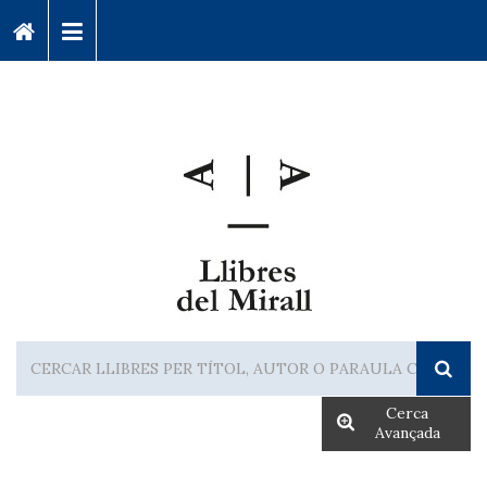
Cerca
Avançada