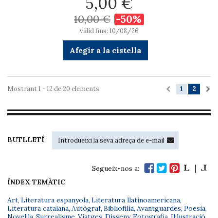
5,00 €
10,00 €
-50%
vàlid fins: 10/08/26
Afegir a la cistella
Mostrant 1 - 12 de 20 elements
1
2
BUTLLETÍ
Segueix-nos a:
ÍNDEX TEMÀTIC
Art
,
Literatura espanyola
,
Literatura llatinoamericana
,
Literatura catalana
,
Autògraf
,
Bibliofília
,
Avantguardes
,
Poesia
,
Novel·la
,
Surrealisme
,
Viatges
,
Disseny
,
Fotografia
,
Il·lustració
,