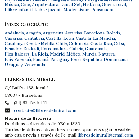
Música
,
Cine
,
Arquitectura
,
Dau al Set
,
Història
,
Guerra civil
,
Llibre infantil
,
Llibre juvenil
,
Modernisme
,
Pensament
ÍNDEX GEOGRÀFIC
Andalucía
,
Aragón
,
Argentina
,
Asturias
,
Barcelona
,
Bolivia
,
Canarias
,
Cantabria
,
Castilla-León
,
Castilla-La Mancha
,
Catalunya
,
Ceuta-Melilla
,
Chile
,
Colombia
,
Costa Rica
,
Cuba
,
Ecuador
,
Euskadi
,
Extremadura
,
Galicia
,
Guatemala
,
Illes Balears
,
La Rioja
,
Madrid
,
Méjico
,
Murcia
,
Navarra
,
País Valencià
,
Panamá
,
Paraguay
,
Perú
,
República Dominicana
,
Uruguay
,
Venezuela
LLIBRES DEL MIRALL
C/ Bailèn, 168, local 2
08037 - Barcelona
(34) 93 476 54 11
contacte@llibresdelmirall.com
Horari de la llibreria
De dilluns a divendres de 9’30 a 13’30.
Tardes de dilluns a divendres: només, quan ens sigui possible,
amb cita prèvia a través de l’e-mail
llibresdelmirall@gmail.com