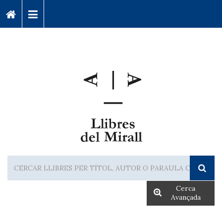
Cerca
Avançada