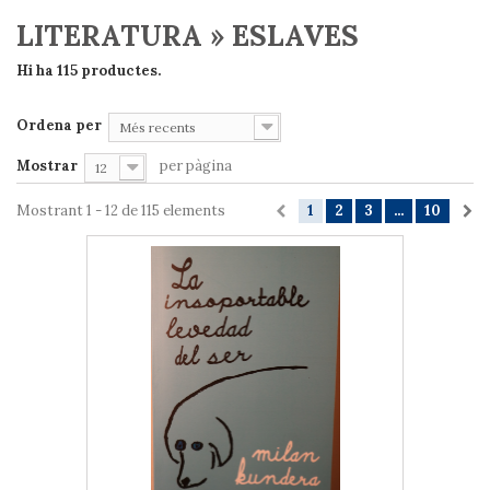
LITERATURA » ESLAVES
Hi ha 115 productes.
Ordena per
Més recents
Mostrar
per pàgina
12
Mostrant 1 - 12 de 115 elements
1
2
3
...
10