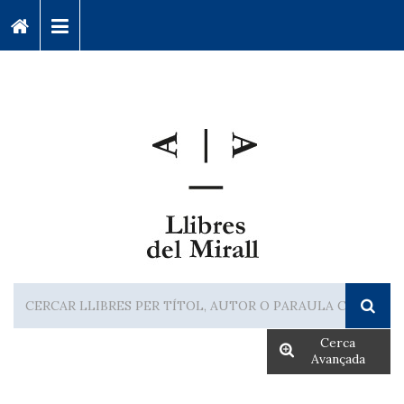
Cerca
Avançada