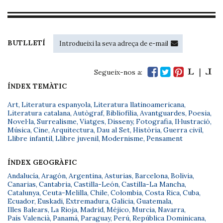
BUTLLETÍ
Segueix-nos a:
ÍNDEX TEMÀTIC
Art
,
Literatura espanyola
,
Literatura llatinoamericana
,
Literatura catalana
,
Autògraf
,
Bibliofília
,
Avantguardes
,
Poesia
,
Novel·la
,
Surrealisme
,
Viatges
,
Disseny
,
Fotografia
,
Il·lustració
,
Música
,
Cine
,
Arquitectura
,
Dau al Set
,
Història
,
Guerra civil
,
Llibre infantil
,
Llibre juvenil
,
Modernisme
,
Pensament
ÍNDEX GEOGRÀFIC
Andalucía
,
Aragón
,
Argentina
,
Asturias
,
Barcelona
,
Bolivia
,
Canarias
,
Cantabria
,
Castilla-León
,
Castilla-La Mancha
,
Catalunya
,
Ceuta-Melilla
,
Chile
,
Colombia
,
Costa Rica
,
Cuba
,
Ecuador
,
Euskadi
,
Extremadura
,
Galicia
,
Guatemala
,
Illes Balears
,
La Rioja
,
Madrid
,
Méjico
,
Murcia
,
Navarra
,
País Valencià
,
Panamá
,
Paraguay
,
Perú
,
República Dominicana
,