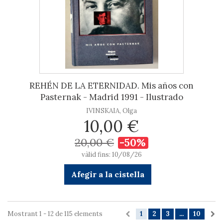
REHÉN DE LA ETERNIDAD. Mis años con
Pasternak - Madrid 1991 - Ilustrado
IVINSKAIA, Olga
10,00 €
20,00 €
-50%
vàlid fins: 10/08/26
Afegir a la cistella
Mostrant 1 - 12 de 115 elements
1
2
3
...
10