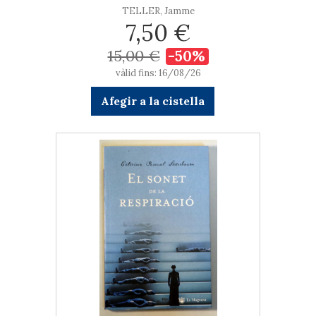
TELLER, Jamme
7,50 €
15,00 €
-50%
vàlid fins: 16/08/26
Afegir a la cistella