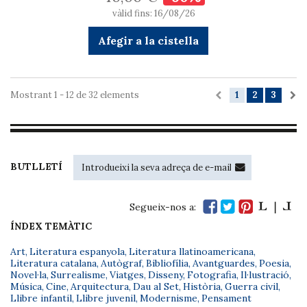
vàlid fins: 16/08/26
Afegir a la cistella
Mostrant 1 - 12 de 32 elements
1
2
3
BUTLLETÍ
Segueix-nos a:
ÍNDEX TEMÀTIC
Art
,
Literatura espanyola
,
Literatura llatinoamericana
,
Literatura catalana
,
Autògraf
,
Bibliofília
,
Avantguardes
,
Poesia
,
Novel·la
,
Surrealisme
,
Viatges
,
Disseny
,
Fotografia
,
Il·lustració
,
Música
,
Cine
,
Arquitectura
,
Dau al Set
,
Història
,
Guerra civil
,
Llibre infantil
,
Llibre juvenil
,
Modernisme
,
Pensament