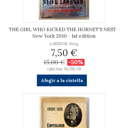
THE GIRL WHO KICKED THE HORNET'S NEST -
New York 2010 - 1st edition
LARSSON, Stieg
7,50 €
15,00 €
-50%
vàlid fins: 16/08/26
Afegir a la cistella