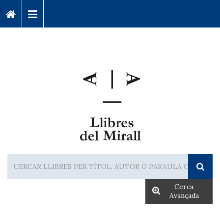
Cerca
Avançada