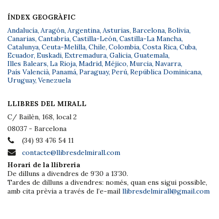
ÍNDEX GEOGRÀFIC
Andalucía
,
Aragón
,
Argentina
,
Asturias
,
Barcelona
,
Bolivia
,
Canarias
,
Cantabria
,
Castilla-León
,
Castilla-La Mancha
,
Catalunya
,
Ceuta-Melilla
,
Chile
,
Colombia
,
Costa Rica
,
Cuba
,
Ecuador
,
Euskadi
,
Extremadura
,
Galicia
,
Guatemala
,
Illes Balears
,
La Rioja
,
Madrid
,
Méjico
,
Murcia
,
Navarra
,
País Valencià
,
Panamá
,
Paraguay
,
Perú
,
República Dominicana
,
Uruguay
,
Venezuela
LLIBRES DEL MIRALL
C/ Bailèn, 168, local 2
08037 - Barcelona
(34) 93 476 54 11
contacte@llibresdelmirall.com
Horari de la llibreria
De dilluns a divendres de 9’30 a 13’30.
Tardes de dilluns a divendres: només, quan ens sigui possible,
amb cita prèvia a través de l’e-mail
llibresdelmirall@gmail.com