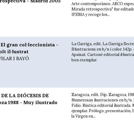
trospectiva - Madrid 2005
Arte contemporáneo. ARCO especi
Mirada retrospectiva" fue editad
IFEMA y recoge los...
La Garriga, edit. La Garriga Secre
 gran col·leccionista -
Il·lustracions en b/n i color. 142p. 
lt il·lustrat
Apaisat. Cartoné editorial il·lustr
VILAR I BAYÓ
bon exemplar.
Zaragoza, edit. Dip. Zaragoza, 198
 DE LA DIÓCESIS DE
Numerosas ilustraciones en b/n. 
a 1988 - Muy ilustrado
Folio. Rústica editorial ilustrada
ejemplar. Prólogo, presentación, 
la Virgen en...