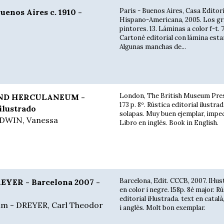
Paris - Buenos Aires, Casa Editori
enos Aires c. 1910 -
Hispano-Americana, 2005. Los g
pintores. 13. Láminas a color f-t. 7
Cartoné editorial con lámina est
Algunas manchas de...
London, The British Museum Pres
AND HERCULANEUM -
173 p. 8º. Rústica editorial ilustra
ilustrado
solapas. Muy buen ejemplar, impec
LDWIN, Vanessa
Libro en inglés. Book in English.
Barcelona, Edit. CCCB, 2007. Il·lu
YER - Barcelona 2007 -
en color i negre. 158p. 8è major. R
editorial il·lustrada. text en catal
m - DREYER, Carl Theodor
i anglès. Molt bon exemplar.