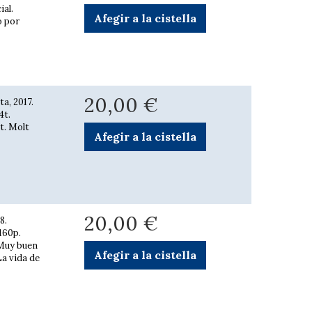
al.
Afegir a la cistella
o por
20,00 €
ta, 2017.
4t.
at. Molt
Afegir a la cistella
20,00 €
8.
160p.
. Muy buen
Afegir a la cistella
La vida de