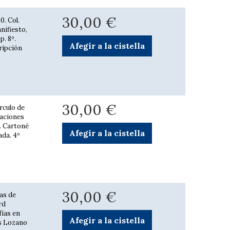
30,00 €
0. Col.
nifiesto,
p. 8º.
Afegir a la cistella
cripción
30,00 €
rculo de
raciones
p. Cartoné
Afegir a la cistella
ada. 4º
30,00 €
as de
rd
fías en
Afegir a la cistella
os Lozano