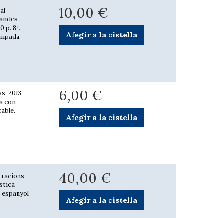
10,00 €
al
randes
0 p. 8º.
Afegir a la cistella
ampada.
6,00 €
s, 2013.
da con
able.
Afegir a la cistella
40,00 €
stracions
ústica
à, espanyol
Afegir a la cistella