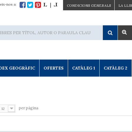
eix-nos a:
CONDICIONS GENERALS
LA LLI
DEX GEOGRÀFIC
OFERTES
CATÀLEG 1
CATÀLEG 2
per pàgina
12