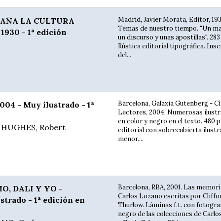
Madrid, Javier Morata, Editor, 193
SPAÑA LA CULTURA
Temas de nuestro tiempo. "Un ma
930 - 1ª edición
un discurso y unas apostillas". 283 
Rústica editorial tipográfica. Ins
del...
Barcelona, Galaxia Gutenberg - Cí
04 - Muy ilustrado - 1ª
Lectores, 2004. Numerosas ilust
en color y negro en el texto. 480 
- HUGHES, Robert
editorial con sobrecubierta ilustr
menor....
Barcelona, RBA, 2001. Las memori
O, DALI Y YO -
Carlos Lozano escritas por Cliffo
strado - 1ª edición en
Thurlow. Láminas f.t. con fotogra
negro de las colecciones de Carl