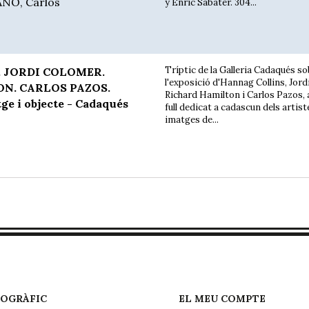
ANO, Carlos
y Enric Sabater. 304...
Tríptic de la Galleria Cadaqués s
 JORDI COLOMER.
l'exposició d'Hannag Collins, Jord
N. CARLOS PAZOS.
Richard Hamilton i Carlos Pazos,
tge i objecte - Cadaqués
full dedicat a cadascun dels artis
imatges de...
EOGRÀFIC
EL MEU COMPTE