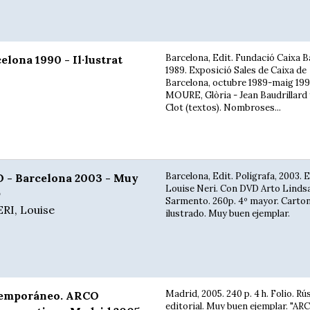
Barcelona, Edit. Fundació Caixa B
lona 1990 - Il·lustrat
1989. Exposició Sales de Caixa de
Barcelona, octubre 1989-maig 199
MOURE, Glòria - Jean Baudrillard
Clot (textos). Nombroses...
Barcelona, Edit. Polígrafa, 2003. 
- Barcelona 2003 - Muy
Louise Neri. Con DVD Arto Lindsa
D
Sarmento. 260p. 4º mayor. Carton
ERI, Louise
ilustrado. Muy buen ejemplar.
Madrid, 2005. 240 p. 4 h. Folio. Rú
temporáneo. ARCO
editorial. Muy buen ejemplar. "AR