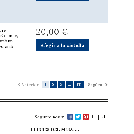
20,00 €
obre
i Colomer,
 amb un
Afegir a la cistella
tes, amb
1
2
3
...
111
Anterior
Següent
Segueix-nos a:
LLIBRES DEL MIRALL