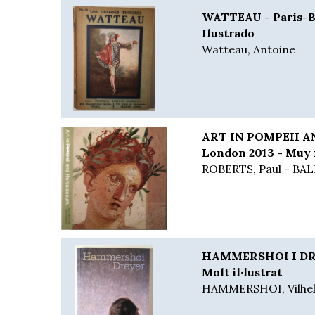
WATTEAU - Paris-Bu
Ilustrado
Watteau, Antoine
ART IN POMPEII 
London 2013 - Muy 
ROBERTS, Paul - BA
HAMMERSHOI I DRE
Molt il·lustrat
HAMMERSHOI, Vilhel