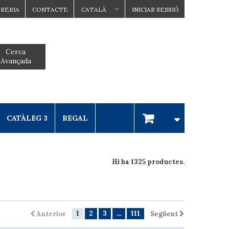
BRERIA
CONTACTE
CATALÀ
INICIAR SESSIÓ
Cerca
Avançada
CATÀLEG 3
REGAL
Hi ha 1325 productes.
1
2
3
...
111
Anterior
Següent