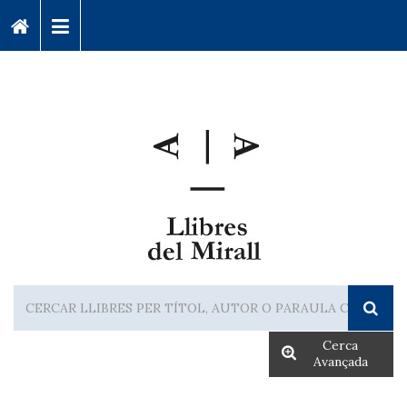
Cerca
Avançada