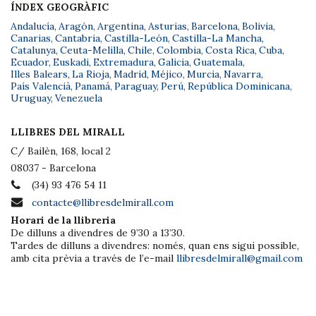
ÍNDEX GEOGRÀFIC
Andalucía
,
Aragón
,
Argentina
,
Asturias
,
Barcelona
,
Bolivia
,
Canarias
,
Cantabria
,
Castilla-León
,
Castilla-La Mancha
,
Catalunya
,
Ceuta-Melilla
,
Chile
,
Colombia
,
Costa Rica
,
Cuba
,
Ecuador
,
Euskadi
,
Extremadura
,
Galicia
,
Guatemala
,
Illes Balears
,
La Rioja
,
Madrid
,
Méjico
,
Murcia
,
Navarra
,
País Valencià
,
Panamá
,
Paraguay
,
Perú
,
República Dominicana
,
Uruguay
,
Venezuela
LLIBRES DEL MIRALL
C/ Bailèn, 168, local 2
08037 - Barcelona
(34) 93 476 54 11
contacte@llibresdelmirall.com
Horari de la llibreria
De dilluns a divendres de 9’30 a 13’30.
Tardes de dilluns a divendres: només, quan ens sigui possible,
amb cita prèvia a través de l’e-mail
llibresdelmirall@gmail.com