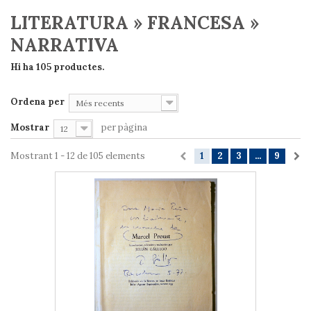
LITERATURA » FRANCESA »
NARRATIVA
Hi ha 105 productes.
Ordena per
Més recents
Mostrar
per pàgina
12
Mostrant 1 - 12 de 105 elements
1
2
3
...
9