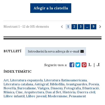
Afegir a la cistella
Mostrant 1 - 12 de 105 elements
1
2
3
...
9
BUTLLETÍ
Segueix-nos a:
ÍNDEX TEMÀTIC
Art
,
Literatura espanyola
,
Literatura llatinoamericana
,
Literatura catalana
,
Autògraf
,
Bibliofília
,
Avantguardes
,
Poesia
,
Novel·la
,
Surrealisme
,
Viatges
,
Disseny
,
Fotografia
,
Il·lustració
,
Música
,
Cine
,
Arquitectura
,
Dau al Set
,
Història
,
Guerra civil
,
Llibre infantil
,
Llibre juvenil
,
Modernisme
,
Pensament