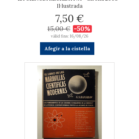
Il·lustrada
7,50 €
15,00 €
-50%
vàlid fins: 16/08/26
Afegir a la cistella