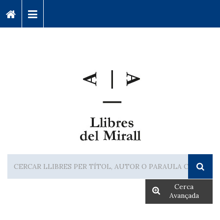
Cerca
Avançada