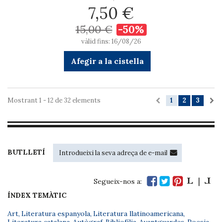
7,50 €
15,00 €
-50%
vàlid fins: 16/08/26
Afegir a la cistella
Mostrant 1 - 12 de 32 elements
1
2
3
BUTLLETÍ
Segueix-nos a:
ÍNDEX TEMÀTIC
Art
,
Literatura espanyola
,
Literatura llatinoamericana
,