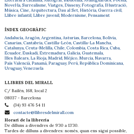
Literatura catalana
,
Autògraf
,
Bibliofília
,
Avantguardes
,
Poesia
,
Novel·la
,
Surrealisme
,
Viatges
,
Disseny
,
Fotografia
,
Il·lustració
,
Música
,
Cine
,
Arquitectura
,
Dau al Set
,
Història
,
Guerra civil
,
Llibre infantil
,
Llibre juvenil
,
Modernisme
,
Pensament
ÍNDEX GEOGRÀFIC
Andalucía
,
Aragón
,
Argentina
,
Asturias
,
Barcelona
,
Bolivia
,
Canarias
,
Cantabria
,
Castilla-León
,
Castilla-La Mancha
,
Catalunya
,
Ceuta-Melilla
,
Chile
,
Colombia
,
Costa Rica
,
Cuba
,
Ecuador
,
Euskadi
,
Extremadura
,
Galicia
,
Guatemala
,
Illes Balears
,
La Rioja
,
Madrid
,
Méjico
,
Murcia
,
Navarra
,
País Valencià
,
Panamá
,
Paraguay
,
Perú
,
República Dominicana
,
Uruguay
,
Venezuela
LLIBRES DEL MIRALL
C/ Bailèn, 168, local 2
08037 - Barcelona
(34) 93 476 54 11
contacte@llibresdelmirall.com
Horari de la llibreria
De dilluns a divendres de 9’30 a 13’30.
Tardes de dilluns a divendres: només, quan ens sigui possible,