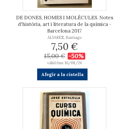
DE DONES, HOMES I MOLÈCULES. Notes
d'història, art i literatura de la química -
Barcelona 2017
ÁLVAREZ, Santiago
7,50 €
15,00 €
-50%
vàlid fins: 16/08/26
Afegir a la cistella