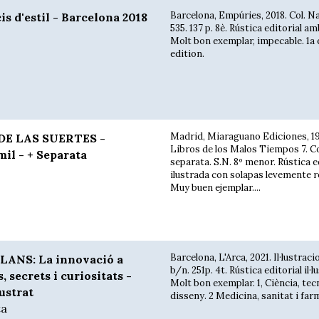
Barcelona, Empúries, 2018. Col. Na
s d'estil - Barcelona 2018
535. 137 p. 8è. Rústica editorial a
Molt bon exemplar, impecable. 1a e
edition.
Madrid, Miaraguano Ediciones, 19
DE LAS SUERTES -
Libros de los Malos Tiempos 7. Co
mil - + Separata
separata. S.N. 8º menor. Rústica e
ilustrada con solapas levemente r
Muy buen ejemplar....
Barcelona, L'Arca, 2021. Il·lustrac
ANS: La innovació a
b/n. 251p. 4t. Rústica editorial il·l
, secrets i curiositats -
Molt bon exemplar. 1, Ciència, tec
lustrat
disseny. 2 Medicina, sanitat i farmà
a