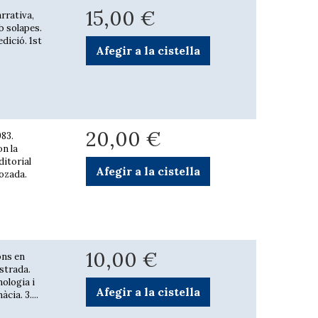
15,00 €
rrativa,
mb solapes.
dició. 1st
Afegir a la cistella
20,00 €
83.
n la
ditorial
Afegir a la cistella
ozada.
10,00 €
ions en
ustrada.
nologia i
Afegir a la cistella
cia. 3....