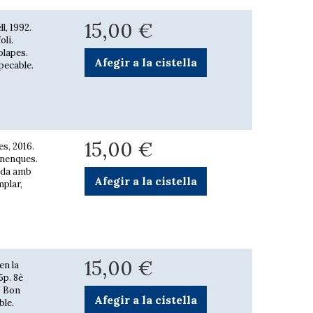
15,00 €
l, 1992.
oli.
olapes.
Afegir a la cistella
pecable.
15,00 €
s, 2016.
inenques.
rada amb
Afegir a la cistella
mplar,
15,00 €
en la
5p. 8è
. Bon
Afegir a la cistella
ble.