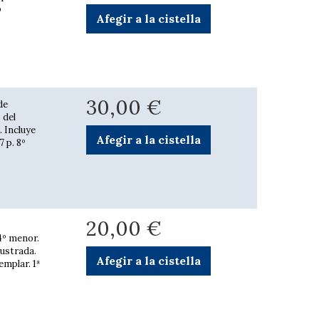
o
Afegir a la cistella
30,00 €
de
 del
 Incluye
Afegir a la cistella
 p. 8º
20,00 €
 4º menor.
lustrada.
Afegir a la cistella
mplar. 1ª