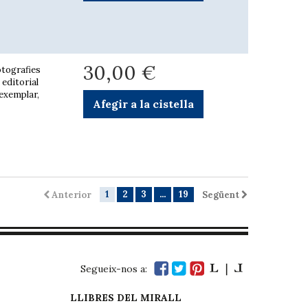
30,00 €
otografies
 editorial
 exemplar,
Afegir a la cistella
1
2
3
...
19
Anterior
Següent
Segueix-nos a:
LLIBRES DEL MIRALL