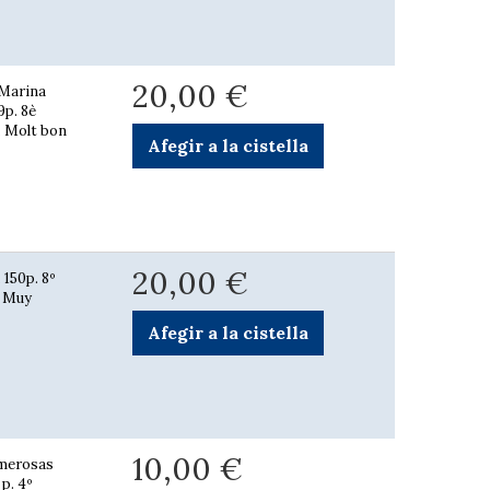
20,00 €
s Marina
9p. 8è
a. Molt bon
Afegir a la cistella
20,00 €
 150p. 8º
. Muy
Afegir a la cistella
10,00 €
umerosas
 p. 4º