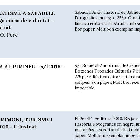
Sabadell, Arxiu Històric de Sabadel
LETISME A SABADELL
Fotografies en negre. 253p. Gran f
ga cursa de voluntat -
Rústica editorial il·lustrada amb s
strat
Bon paper. Molt bon exemplar, im
O, Pere
s/l, Societat Andorrana de Cièncie
AL PIRINEU - s/l 2016 -
Dotzenes Trobades Culturals Pir
225 p. 8è. Rústica editorial il·lust
solapes. Bon paper. Molt bon exe
impecable.
El Perelló, Aeditors, 2010. Els jocs 
TRIMONI, TURISME I
Història. Fotografies en negre. 18
010 - Il·lustrat
major. Rústica editorial il·lustrada
paper. Molt bon exemplar, impeca