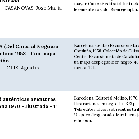
lustrado
mayor. Cartoné editorial ilustrad
 - CASANOVAS, José María
levemente rozado. Buen ejemplar.
Barcelona, Centro Excursionista 
Del Cinca al Noguera
Cataluña, 1958. Colección de Guías
celona 1958 - Con mapa
Centro Excursionista de Cataluña.
ción
un mapa desplegable en negro. 467
 JOLIS, Agustín
menor. Tela...
Barcelona, Editorial Molino, 1970.
 auténticas aventuras
Ilustraciones en negro f-t. 373 p.
na 1970 - Ilustrado - 1ª
Tela editorial con sobrecubierta i
Un poco desgastado. Muy buen eje
edicióón....