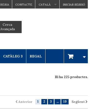
BRERIA
CONTACTE
CATALÀ
INICIAR SESSIÓ
Cerca
Avançada
CATÀLEG 3
REGAL
Hi ha 225 productes.
1
2
3
...
19
Anterior
Següent