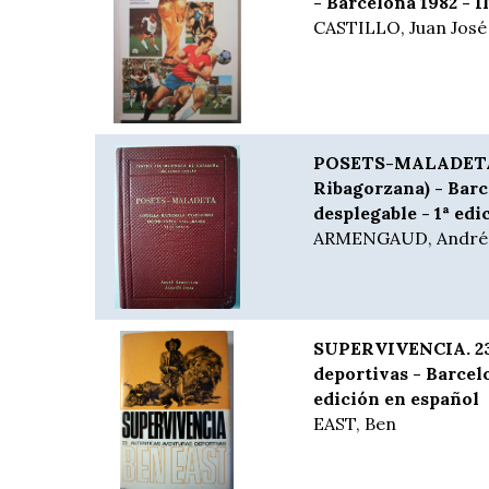
- Barcelona 1982 - I
CASTILLO, Juan José
POSETS-MALADETA (
Ribagorzana) - Bar
desplegable - 1ª edi
ARMENGAUD, André -
SUPERVIVENCIA. 23
deportivas - Barcelo
edición en español
EAST, Ben