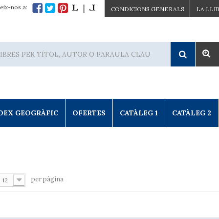
eix-nos a:
CONDICIONS GENERALS
LA LLI
DEX GEOGRÀFIC
OFERTES
CATÀLEG 1
CATÀLEG 2
per pàgina
12