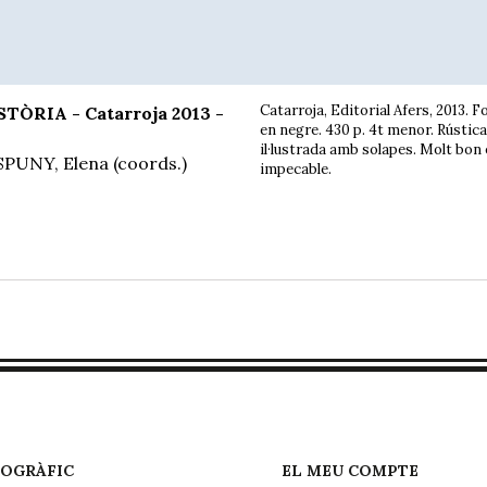
Catarroja, Editorial Afers, 2013. F
TÒRIA - Catarroja 2013 -
en negre. 430 p. 4t menor. Rústica
il·lustrada amb solapes. Molt bon
SPUNY, Elena (coords.)
impecable.
EOGRÀFIC
EL MEU COMPTE