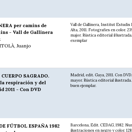
Vall de Gallinera, Institut Estudi
ERA per camins de
Alta, 2011. Fotografies en color. 23
ins - Vall de Gallinera
major. Rústica editorial il·lustrad
t
exemplar
RTOLÀ, Juanjo
Madrid, edit. Gaya, 2011. Con DVD.
L CUERPO SAGRADO.
mayor. Rústica editorial ilustrada
la respiración y del
buen ejemplar.
d 2011 - Con DVD
Barcelona, Edit. CEDAG, 1982. N
DE FÚTBOL ESPAÑA 1982
ilustraciones en negro y color. 128