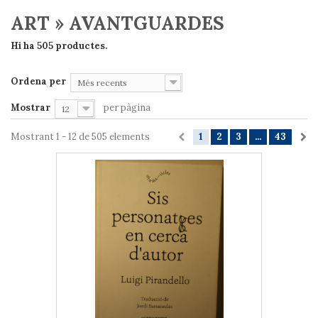
ART » AVANTGUARDES
Hi ha 505 productes.
Ordena per
Més recents
Mostrar
per pàgina
12
Mostrant 1 - 12 de 505 elements
1
2
3
...
43