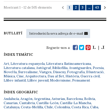
Mostrant 1 - 12 de 505 elements
1
2
3
...
43
BUTLLETÍ
Segueix-nos a:
ÍNDEX TEMÀTIC
Art
,
Literatura espanyola
,
Literatura llatinoamericana
,
Literatura catalana
,
Autògraf
,
Bibliofília
,
Avantguardes
,
Poesia
,
Novel·la
,
Surrealisme
,
Viatges
,
Disseny
,
Fotografia
,
Il·lustració
,
Música
,
Cine
,
Arquitectura
,
Dau al Set
,
Història
,
Guerra civil
,
Llibre infantil
,
Llibre juvenil
,
Modernisme
,
Pensament
ÍNDEX GEOGRÀFIC
Andalucía
,
Aragón
,
Argentina
,
Asturias
,
Barcelona
,
Bolivia
,
Canarias
,
Cantabria
,
Castilla-León
,
Castilla-La Mancha
,
Catalunya
,
Ceuta-Melilla
,
Chile
,
Colombia
,
Costa Rica
,
Cuba
,