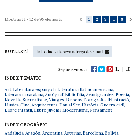
Mostrant 1 - 12 de 95 elements
1
2
3
...
8
BUTLLETÍ
Segueix-nos a:
ÍNDEX TEMÀTIC
Art
,
Literatura espanyola
,
Literatura llatinoamericana
,
Literatura catalana
,
Autògraf
,
Bibliofília
,
Avantguardes
,
Poesia
,
Novel·la
,
Surrealisme
,
Viatges
,
Disseny
,
Fotografia
,
Il·lustració
,
Música
,
Cine
,
Arquitectura
,
Dau al Set
,
Història
,
Guerra civil
,
Llibre infantil
,
Llibre juvenil
,
Modernisme
,
Pensament
ÍNDEX GEOGRÀFIC
Andalucía
,
Aragón
,
Argentina
,
Asturias
,
Barcelona
,
Bolivia
,