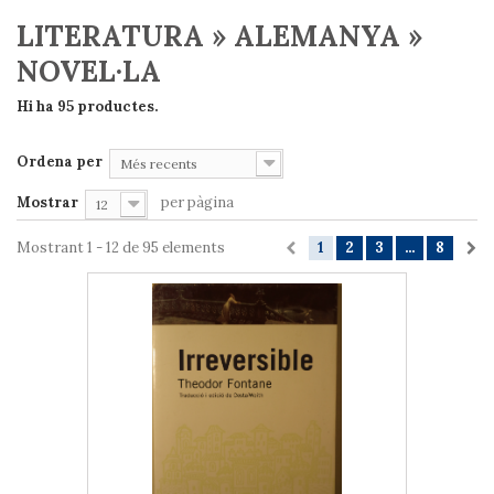
LITERATURA » ALEMANYA »
NOVEL·LA
Hi ha 95 productes.
Ordena per
Més recents
Mostrar
per pàgina
12
Mostrant 1 - 12 de 95 elements
1
2
3
...
8