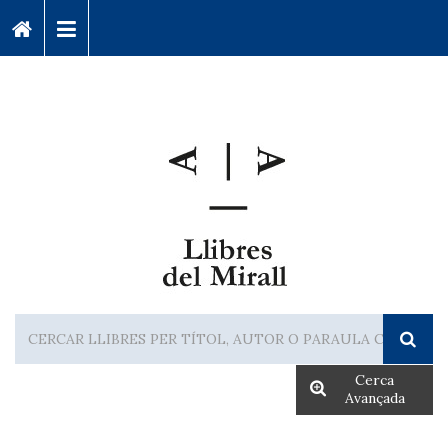
Cerca
Avançada