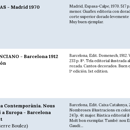
Madrid, Espasa-Calpe, 1970. 517 p.
S - Madrid 1970
menor. Guaflex editoria con dora
corte superior dorado levemente
Muy buen ejemplar.
Barcelona, Edit. Domenech, 1912. 
CIANO - Barcelona 1912
233 p. 8º. Tela editorial ilustrada 
ión
rozada. Cantos decorados. Buen e
1ª edición. 1st edition.
Barcelona, Edit. Caixa Catalunya, 
ca Contemporània. Nous
Nombroses il·lustracions en color
i a Europa - Barcelona
247p. 4t major. Rústica editorial il
at
Molt bon exemplar. També: nou E
ierre Boulez)
Gaudí:...