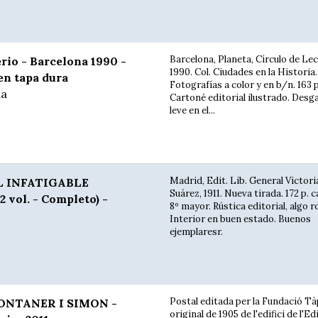
Barcelona, Planeta, Círculo de Le
rio - Barcelona 1990 -
1990. Col. Ciudades en la Historia.
en tapa dura
Fotografías a color y en b/n. 163 p
ía
Cartoné editorial ilustrado. Des
leve en el...
Madrid, Edit. Lib. General Victor
L INFATIGABLE
Suárez, 1911. Nueva tirada. 172 p. 
vol. - Completo) -
8º mayor. Rústica editorial, algo 
Interior en buen estado. Buenos
ejemplaresr.
Postal editada per la Fundació Tà
ONTANER I SIMON -
original de 1905 de l'edifici de l'Ed