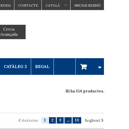
BRERIA
CONTACTE
CATALÀ
INICIAR SESSIÓ
Cerca
Avançada
CATÀLEG 3
REGAL
Hi ha 154 productes.
1
2
3
...
13
Anterior
Següent