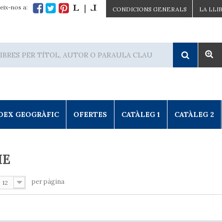
eix-nos a:
CONDICIONS GENERALS
LA LLI
DEX GEOGRÀFIC
OFERTES
CATÀLEG 1
CATÀLEG 2
ME
per pàgina
12