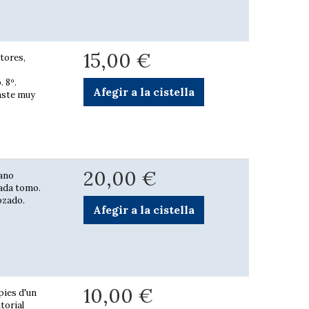
15,00 €
ctores,
. 8º.
Afegir a la cistella
gaste muy
20,00 €
iano
cada tomo.
rozado.
Afegir a la cistella
10,00 €
pies d'un
itorial