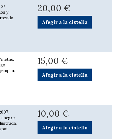
20,00 €
 8º
dos y
 rozado.
Afegir a la cistella
15,00 €
Viñetas.
algo
jemplar.
Afegir a la cistella
10,00 €
2007.
 i negre.
·lustrada.
Afegir a la cistella
spai