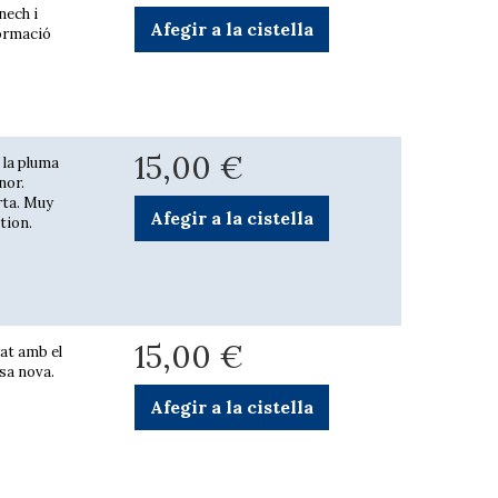
nech i
Afegir a la cistella
formació
15,00 €
 la pluma
nor.
rta. Muy
Afegir a la cistella
tion.
15,00 €
rat amb el
sa nova.
Afegir a la cistella