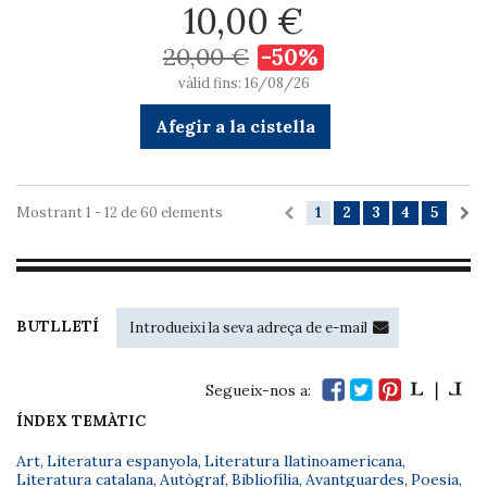
10,00 €
20,00 €
-50%
vàlid fins: 16/08/26
Afegir a la cistella
Mostrant 1 - 12 de 60 elements
1
2
3
4
5
BUTLLETÍ
Segueix-nos a:
ÍNDEX TEMÀTIC
Art
,
Literatura espanyola
,
Literatura llatinoamericana
,
Literatura catalana
,
Autògraf
,
Bibliofília
,
Avantguardes
,
Poesia
,