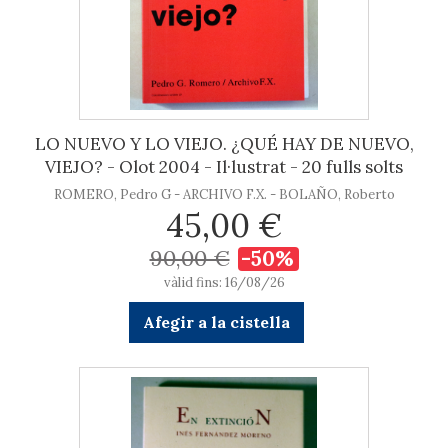
LO NUEVO Y LO VIEJO. ¿QUÉ HAY DE NUEVO,
VIEJO? - Olot 2004 - Il·lustrat - 20 fulls solts
ROMERO, Pedro G - ARCHIVO F.X. - BOLAÑO, Roberto
45,00 €
90,00 €
-50%
vàlid fins: 16/08/26
Afegir a la cistella