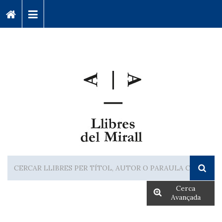
Cerca
Avançada