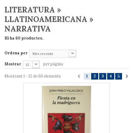
LITERATURA »
LLATINOAMERICANA »
NARRATIVA
Hi ha 60 productes.
Ordena per
Més recents
Mostrar
per pàgina
12
Mostrant 1 - 12 de 60 elements
1
2
3
4
5