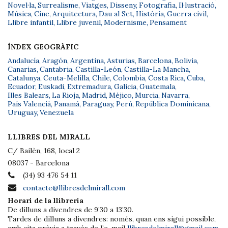
Novel·la
,
Surrealisme
,
Viatges
,
Disseny
,
Fotografia
,
Il·lustració
,
Música
,
Cine
,
Arquitectura
,
Dau al Set
,
Història
,
Guerra civil
,
Llibre infantil
,
Llibre juvenil
,
Modernisme
,
Pensament
ÍNDEX GEOGRÀFIC
Andalucía
,
Aragón
,
Argentina
,
Asturias
,
Barcelona
,
Bolivia
,
Canarias
,
Cantabria
,
Castilla-León
,
Castilla-La Mancha
,
Catalunya
,
Ceuta-Melilla
,
Chile
,
Colombia
,
Costa Rica
,
Cuba
,
Ecuador
,
Euskadi
,
Extremadura
,
Galicia
,
Guatemala
,
Illes Balears
,
La Rioja
,
Madrid
,
Méjico
,
Murcia
,
Navarra
,
País Valencià
,
Panamá
,
Paraguay
,
Perú
,
República Dominicana
,
Uruguay
,
Venezuela
LLIBRES DEL MIRALL
C/ Bailèn, 168, local 2
08037 - Barcelona
(34) 93 476 54 11
contacte@llibresdelmirall.com
Horari de la llibreria
De dilluns a divendres de 9’30 a 13’30.
Tardes de dilluns a divendres: només, quan ens sigui possible,