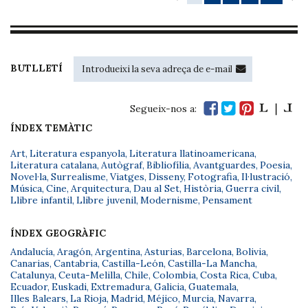
BUTLLETÍ
Segueix-nos a:
ÍNDEX TEMÀTIC
Art
,
Literatura espanyola
,
Literatura llatinoamericana
,
Literatura catalana
,
Autògraf
,
Bibliofília
,
Avantguardes
,
Poesia
,
Novel·la
,
Surrealisme
,
Viatges
,
Disseny
,
Fotografia
,
Il·lustració
,
Música
,
Cine
,
Arquitectura
,
Dau al Set
,
Història
,
Guerra civil
,
Llibre infantil
,
Llibre juvenil
,
Modernisme
,
Pensament
ÍNDEX GEOGRÀFIC
Andalucía
,
Aragón
,
Argentina
,
Asturias
,
Barcelona
,
Bolivia
,
Canarias
,
Cantabria
,
Castilla-León
,
Castilla-La Mancha
,
Catalunya
,
Ceuta-Melilla
,
Chile
,
Colombia
,
Costa Rica
,
Cuba
,
Ecuador
,
Euskadi
,
Extremadura
,
Galicia
,
Guatemala
,
Illes Balears
,
La Rioja
,
Madrid
,
Méjico
,
Murcia
,
Navarra
,