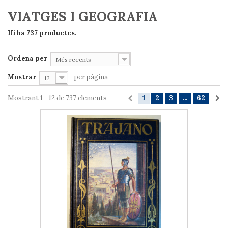
VIATGES I GEOGRAFIA
Hi ha 737 productes.
Ordena per
Més recents
Mostrar
per pàgina
12
Mostrant 1 - 12 de 737 elements
1
2
3
...
62