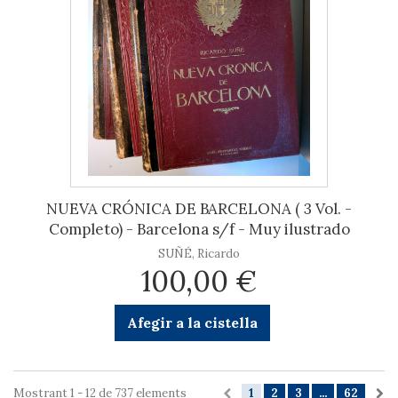
NUEVA CRÓNICA DE BARCELONA ( 3 Vol. -
Completo) - Barcelona s/f - Muy ilustrado
SUÑÉ, Ricardo
100,00 €
Afegir a la cistella
Mostrant 1 - 12 de 737 elements
1
2
3
...
62