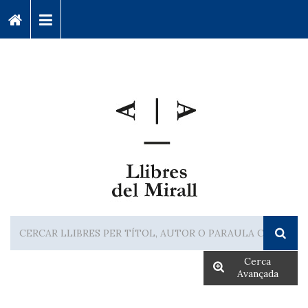
Cerca
Avançada