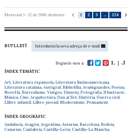
Mostrant 1 - 12 de 2686 elements
1
2
3
...
224
BUTLLETÍ
Segueix-nos a:
ÍNDEX TEMÀTIC
Art
,
Literatura espanyola
,
Literatura llatinoamericana
,
Literatura catalana
,
Autògraf
,
Bibliofília
,
Avantguardes
,
Poesia
,
Novel·la
,
Surrealisme
,
Viatges
,
Disseny
,
Fotografia
,
Il·lustració
,
Música
,
Cine
,
Arquitectura
,
Dau al Set
,
Història
,
Guerra civil
,
Llibre infantil
,
Llibre juvenil
,
Modernisme
,
Pensament
ÍNDEX GEOGRÀFIC
Andalucía
,
Aragón
,
Argentina
,
Asturias
,
Barcelona
,
Bolivia
,
Canarias
,
Cantabria
,
Castilla-León
,
Castilla-La Mancha
,