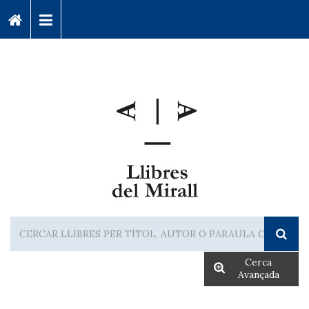
Cerca
Avançada