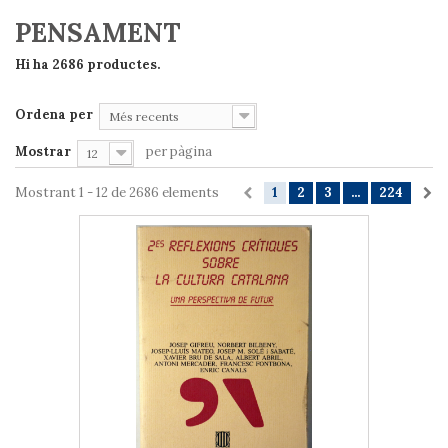
PENSAMENT
Hi ha 2686 productes.
Ordena per
Més recents
Mostrar
per pàgina
12
Mostrant 1 - 12 de 2686 elements
1
2
3
...
224