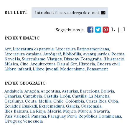
BUTLLETÍ
Segueix-nos a:
ÍNDEX TEMÀTIC
Art
,
Literatura espanyola
,
Literatura llatinoamericana
,
Literatura catalana
,
Autògraf
,
Bibliofília
,
Avantguardes
,
Poesia
,
Novel·la
,
Surrealisme
,
Viatges
,
Disseny
,
Fotografia
,
Il·lustració
,
Música
,
Cine
,
Arquitectura
,
Dau al Set
,
Història
,
Guerra civil
,
Llibre infantil
,
Llibre juvenil
,
Modernisme
,
Pensament
ÍNDEX GEOGRÀFIC
Andalucía
,
Aragón
,
Argentina
,
Asturias
,
Barcelona
,
Bolivia
,
Canarias
,
Cantabria
,
Castilla-León
,
Castilla-La Mancha
,
Catalunya
,
Ceuta-Melilla
,
Chile
,
Colombia
,
Costa Rica
,
Cuba
,
Ecuador
,
Euskadi
,
Extremadura
,
Galicia
,
Guatemala
,
Illes Balears
,
La Rioja
,
Madrid
,
Méjico
,
Murcia
,
Navarra
,
País Valencià
,
Panamá
,
Paraguay
,
Perú
,
República Dominicana
,
Uruguay
,
Venezuela