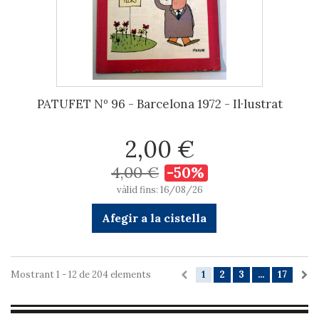
PATUFET Nº 96 - Barcelona 1972 - Il·lustrat
2,00 €
4,00 €
-50%
vàlid fins: 16/08/26
Afegir a la cistella
Mostrant 1 - 12 de 204 elements
1
2
3
...
17