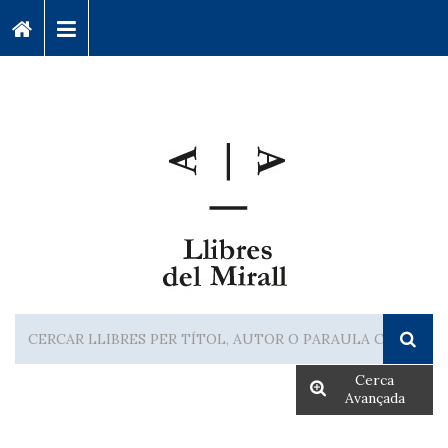
Cerca
Avançada