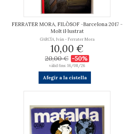
FERRATER MORA, FILÒSOF -Barcelona 2017 -
Molt il·lustrat
GARCÍA, Iván - Ferrater Mora
10,00 €
20,00 €
-50%
vàlid fins: 16/08/26
Afegir a la cistella