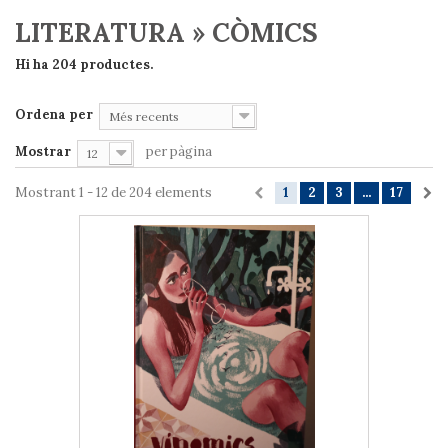
LITERATURA » CÒMICS
Hi ha 204 productes.
Ordena per
Més recents
Mostrar
per pàgina
12
Mostrant 1 - 12 de 204 elements
1
2
3
...
17