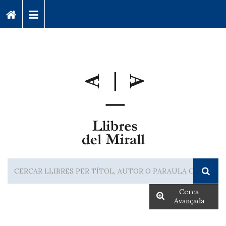
Cerca
Avançada