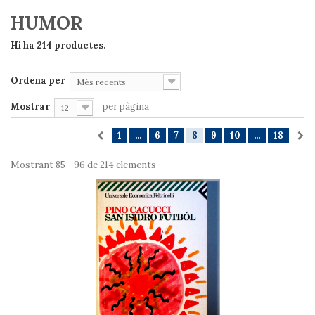
HUMOR
Hi ha 214 productes.
Ordena per
Més recents
Mostrar
per pàgina
12
1
...
6
7
8
9
10
...
18
Mostrant 85 - 96 de 214 elements