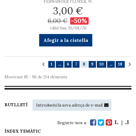
FERNÁNDEZ FLÓREZ, W.
3,00 €
6,00 €
-50%
vàlid fins: 10/08/26
Afegir a la cistella
1
...
6
7
8
9
10
...
18
Mostrant 85 - 96 de 214 elements
BUTLLETÍ
Segueix-nos a:
ÍNDEX TEMÀTIC