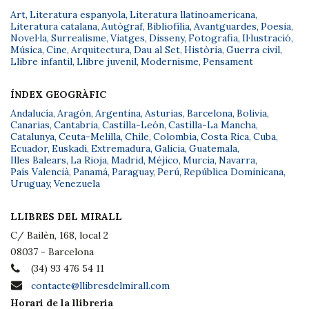
Art
,
Literatura espanyola
,
Literatura llatinoamericana
,
Literatura catalana
,
Autògraf
,
Bibliofília
,
Avantguardes
,
Poesia
,
Novel·la
,
Surrealisme
,
Viatges
,
Disseny
,
Fotografia
,
Il·lustració
,
Música
,
Cine
,
Arquitectura
,
Dau al Set
,
Història
,
Guerra civil
,
Llibre infantil
,
Llibre juvenil
,
Modernisme
,
Pensament
ÍNDEX GEOGRÀFIC
Andalucía
,
Aragón
,
Argentina
,
Asturias
,
Barcelona
,
Bolivia
,
Canarias
,
Cantabria
,
Castilla-León
,
Castilla-La Mancha
,
Catalunya
,
Ceuta-Melilla
,
Chile
,
Colombia
,
Costa Rica
,
Cuba
,
Ecuador
,
Euskadi
,
Extremadura
,
Galicia
,
Guatemala
,
Illes Balears
,
La Rioja
,
Madrid
,
Méjico
,
Murcia
,
Navarra
,
País Valencià
,
Panamá
,
Paraguay
,
Perú
,
República Dominicana
,
Uruguay
,
Venezuela
LLIBRES DEL MIRALL
C/ Bailèn, 168, local 2
08037 - Barcelona
(34) 93 476 54 11
contacte@llibresdelmirall.com
Horari de la llibreria