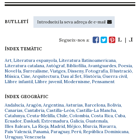
BUTLLETÍ
Segueix-nos a:
ÍNDEX TEMÀTIC
Art
,
Literatura espanyola
,
Literatura llatinoamericana
,
Literatura catalana
,
Autògraf
,
Bibliofília
,
Avantguardes
,
Poesia
,
Novel·la
,
Surrealisme
,
Viatges
,
Disseny
,
Fotografia
,
Il·lustració
,
Música
,
Cine
,
Arquitectura
,
Dau al Set
,
Història
,
Guerra civil
,
Llibre infantil
,
Llibre juvenil
,
Modernisme
,
Pensament
ÍNDEX GEOGRÀFIC
Andalucía
,
Aragón
,
Argentina
,
Asturias
,
Barcelona
,
Bolivia
,
Canarias
,
Cantabria
,
Castilla-León
,
Castilla-La Mancha
,
Catalunya
,
Ceuta-Melilla
,
Chile
,
Colombia
,
Costa Rica
,
Cuba
,
Ecuador
,
Euskadi
,
Extremadura
,
Galicia
,
Guatemala
,
Illes Balears
,
La Rioja
,
Madrid
,
Méjico
,
Murcia
,
Navarra
,
País Valencià
,
Panamá
,
Paraguay
,
Perú
,
República Dominicana
,
Uruguay
,
Venezuela