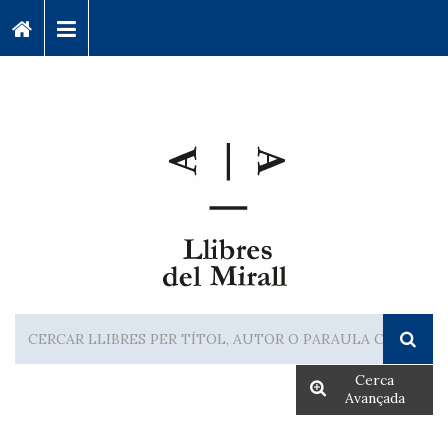
Cerca
Avançada