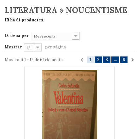
LITERATURA » NOUCENTISME
Hi ha 61 productes.
Ordena per
Més recents
Mostrar
per pàgina
12
Mostrant 1 - 12 de 61 elements
1
2
3
...
6