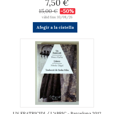
7,50 €
15,00 €
-50%
vàlid fins: 10/08/26
Afegir a la cistella
UN FRATRICIDI / L'ABRIC - Barcelona 2012