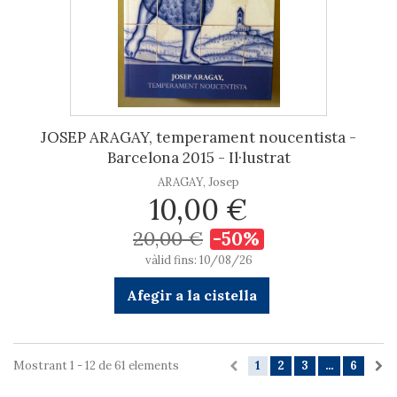
JOSEP ARAGAY, temperament noucentista -
Barcelona 2015 - Il·lustrat
ARAGAY, Josep
10,00 €
20,00 €
-50%
vàlid fins: 10/08/26
Afegir a la cistella
Mostrant 1 - 12 de 61 elements
1
2
3
...
6