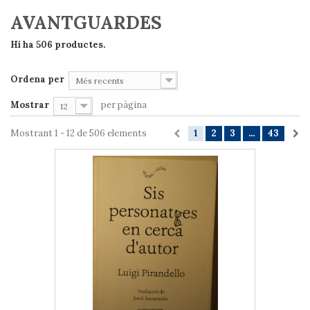
AVANTGUARDES
Hi ha 506 productes.
Ordena per
Més recents
Mostrar
per pàgina
12
Mostrant 1 - 12 de 506 elements
1
2
3
...
43