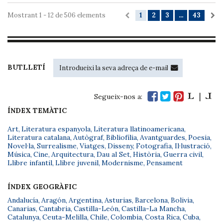
Mostrant 1 - 12 de 506 elements
1
2
3
...
43
BUTLLETÍ
Segueix-nos a:
ÍNDEX TEMÀTIC
Art
,
Literatura espanyola
,
Literatura llatinoamericana
,
Literatura catalana
,
Autògraf
,
Bibliofília
,
Avantguardes
,
Poesia
,
Novel·la
,
Surrealisme
,
Viatges
,
Disseny
,
Fotografia
,
Il·lustració
,
Música
,
Cine
,
Arquitectura
,
Dau al Set
,
Història
,
Guerra civil
,
Llibre infantil
,
Llibre juvenil
,
Modernisme
,
Pensament
ÍNDEX GEOGRÀFIC
Andalucía
,
Aragón
,
Argentina
,
Asturias
,
Barcelona
,
Bolivia
,
Canarias
,
Cantabria
,
Castilla-León
,
Castilla-La Mancha
,
Catalunya
,
Ceuta-Melilla
,
Chile
,
Colombia
,
Costa Rica
,
Cuba
,