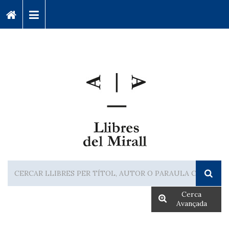
Cerca
Avançada