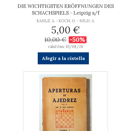
DIE WICHTIGSTEN ERÖFFNUNGEN DES
SCHACHSPIELS - Leipzig s/f
KAHLE, A. - KOCH, O. - HILD, A.
5,00 €
10,00 €
-50%
vàlid fins: 10/08/26
Afegir a la cistella