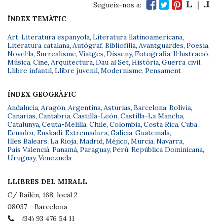
Segueix-nos a:
ÍNDEX TEMÀTIC
Art
,
Literatura espanyola
,
Literatura llatinoamericana
,
Literatura catalana
,
Autògraf
,
Bibliofília
,
Avantguardes
,
Poesia
,
Novel·la
,
Surrealisme
,
Viatges
,
Disseny
,
Fotografia
,
Il·lustració
,
Música
,
Cine
,
Arquitectura
,
Dau al Set
,
Història
,
Guerra civil
,
Llibre infantil
,
Llibre juvenil
,
Modernisme
,
Pensament
ÍNDEX GEOGRÀFIC
Andalucía
,
Aragón
,
Argentina
,
Asturias
,
Barcelona
,
Bolivia
,
Canarias
,
Cantabria
,
Castilla-León
,
Castilla-La Mancha
,
Catalunya
,
Ceuta-Melilla
,
Chile
,
Colombia
,
Costa Rica
,
Cuba
,
Ecuador
,
Euskadi
,
Extremadura
,
Galicia
,
Guatemala
,
Illes Balears
,
La Rioja
,
Madrid
,
Méjico
,
Murcia
,
Navarra
,
País Valencià
,
Panamá
,
Paraguay
,
Perú
,
República Dominicana
,
Uruguay
,
Venezuela
LLIBRES DEL MIRALL
C/ Bailèn, 168, local 2
08037 - Barcelona
(34) 93 476 54 11