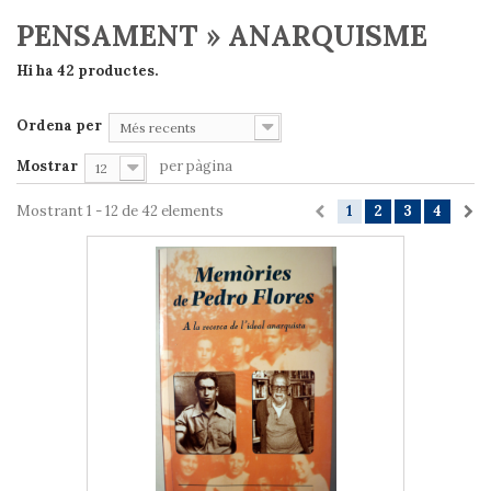
PENSAMENT » ANARQUISME
Hi ha 42 productes.
Ordena per
Més recents
Mostrar
per pàgina
12
Mostrant 1 - 12 de 42 elements
1
2
3
4