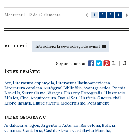
Mostrant 1 - 12 de 42 elements
1
2
3
4
BUTLLETÍ
Segueix-nos a:
ÍNDEX TEMÀTIC
Art
,
Literatura espanyola
,
Literatura llatinoamericana
,
Literatura catalana
,
Autògraf
,
Bibliofília
,
Avantguardes
,
Poesia
,
Novel·la
,
Surrealisme
,
Viatges
,
Disseny
,
Fotografia
,
Il·lustració
,
Música
,
Cine
,
Arquitectura
,
Dau al Set
,
Història
,
Guerra civil
,
Llibre infantil
,
Llibre juvenil
,
Modernisme
,
Pensament
ÍNDEX GEOGRÀFIC
Andalucía
,
Aragón
,
Argentina
,
Asturias
,
Barcelona
,
Bolivia
,
Canarias
,
Cantabria
,
Castilla-León
,
Castilla-La Mancha
,