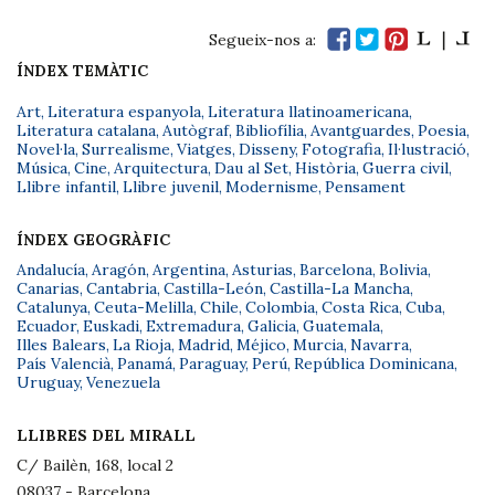
Segueix-nos a:
ÍNDEX TEMÀTIC
Art
,
Literatura espanyola
,
Literatura llatinoamericana
,
Literatura catalana
,
Autògraf
,
Bibliofília
,
Avantguardes
,
Poesia
,
Novel·la
,
Surrealisme
,
Viatges
,
Disseny
,
Fotografia
,
Il·lustració
,
Música
,
Cine
,
Arquitectura
,
Dau al Set
,
Història
,
Guerra civil
,
Llibre infantil
,
Llibre juvenil
,
Modernisme
,
Pensament
ÍNDEX GEOGRÀFIC
Andalucía
,
Aragón
,
Argentina
,
Asturias
,
Barcelona
,
Bolivia
,
Canarias
,
Cantabria
,
Castilla-León
,
Castilla-La Mancha
,
Catalunya
,
Ceuta-Melilla
,
Chile
,
Colombia
,
Costa Rica
,
Cuba
,
Ecuador
,
Euskadi
,
Extremadura
,
Galicia
,
Guatemala
,
Illes Balears
,
La Rioja
,
Madrid
,
Méjico
,
Murcia
,
Navarra
,
País Valencià
,
Panamá
,
Paraguay
,
Perú
,
República Dominicana
,
Uruguay
,
Venezuela
LLIBRES DEL MIRALL
C/ Bailèn, 168, local 2
08037 - Barcelona