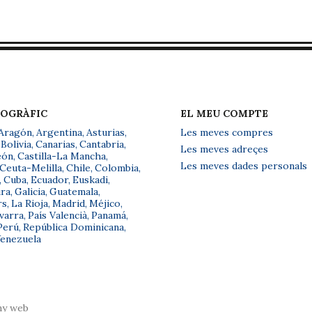
EOGRÀFIC
EL MEU COMPTE
Aragón
,
Argentina
,
Asturias
,
Les meves compres
Bolivia
,
Canarias
,
Cantabria
,
Les meves adreçes
eón
,
Castilla-La Mancha
,
Les meves dades personals
Ceuta-Melilla
,
Chile
,
Colombia
,
,
Cuba
,
Ecuador
,
Euskadi
,
ra
,
Galicia
,
Guatemala
,
rs
,
La Rioja
,
Madrid
,
Méjico
,
varra
,
País Valencià
,
Panamá
,
Perú
,
República Dominicana
,
enezuela
ny web