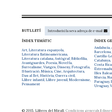
BUTLLETÍ
ÍNDEX TEMÀTIC
ÍNDEX G
Andalucía
,
Art
,
Literatura espanyola
,
Barcelona
,
Literatura llatinoamericana
,
Castilla-L
Literatura catalana
,
Autògraf
,
Bibliofília
,
Catalunya
,
Avantguardes
,
Poesia
,
Novel·la
,
Costa Rica
Surrealisme
,
Viatges
,
Disseny
,
Fotografia
,
Extremadu
Il·lustració
,
Música
,
Cine
,
Arquitectura
,
Illes Balea
Dau al Set
,
Història
,
Guerra civil
,
Murcia
,
Na
Llibre infantil
,
Llibre juvenil
,
Modernisme
,
Paraguay
,
Pensament
Uruguay
,
V
© 2015. Llibres del Mirall.
Condicions generals
|
disse