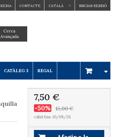
BRERIA
CONTACTE
CATALÀ
INICIAR SESSIÓ
Cerca
Avançada
CATÀLEG 3
REGAL
7,50 €
quilla
-50%
15,00 €
vàlid fins: 10/08/26
Afegir a la