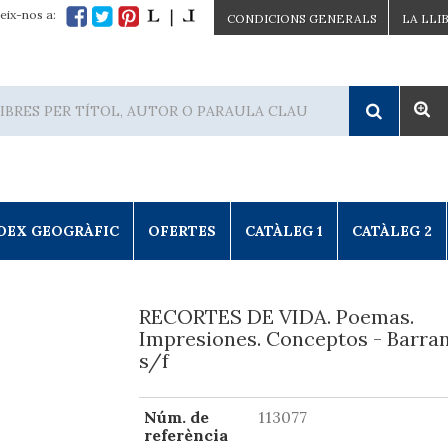
eix-nos a:
CONDICIONS GENERALS
LA LLI
DEX GEOGRÀFIC
OFERTES
CATÀLEG 1
CATÀLEG 2
RECORTES DE VIDA. Poemas.
Impresiones. Conceptos - Barran
s/f
Núm. de
113077
referència