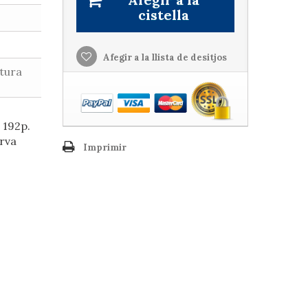
cistella
Afegir a la llista de desitjos
atura
 192p.
erva
Imprimir