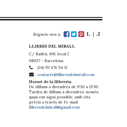
Segueix-nos a:
LLIBRES DEL MIRALL
C/ Bailèn, 168, local 2
08037 - Barcelona
(34) 93 476 54 11
contacte@llibresdelmirall.com
Horari de la llibreria
De dilluns a divendres de 9’30 a 13’30.
Tardes de dilluns a divendres: només,
quan ens sigui possible, amb cita
prèvia a través de l’e-mail
llibresdelmirall@gmail.com