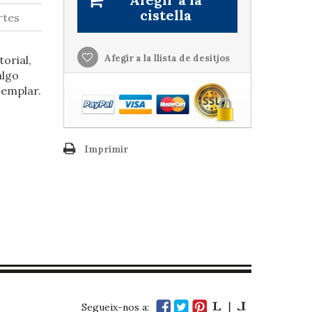
cistella
rtes
Afegir a la llista de desitjos
torial,
algo
jemplar.
Imprimir
Segueix-nos a: