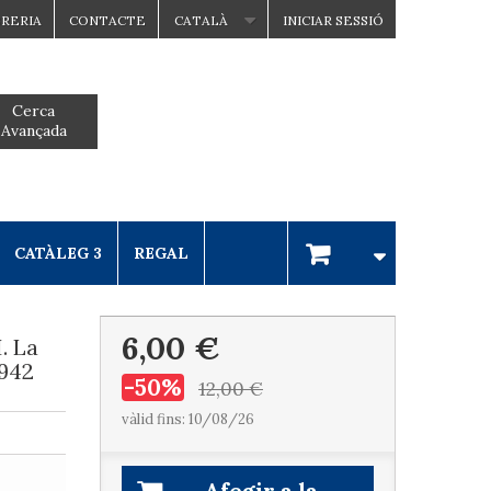
BRERIA
CONTACTE
CATALÀ
INICIAR SESSIÓ
Cerca
Avançada
CATÀLEG 3
REGAL
6,00 €
. La
1942
-50%
12,00 €
vàlid fins: 10/08/26
Afegir a la