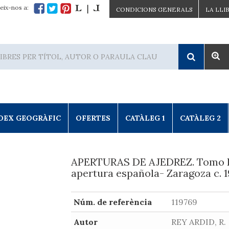
eix-nos a:
CONDICIONS GENERALS
LA LLI
DEX GEOGRÀFIC
OFERTES
CATÀLEG 1
CATÀLEG 2
APERTURAS DE AJEDREZ. Tomo I
apertura española- Zaragoza c. 
Núm. de referència
119769
Autor
REY ARDID, R.