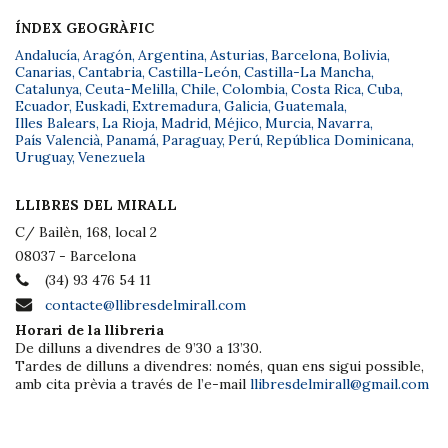
ÍNDEX GEOGRÀFIC
Andalucía
,
Aragón
,
Argentina
,
Asturias
,
Barcelona
,
Bolivia
,
Canarias
,
Cantabria
,
Castilla-León
,
Castilla-La Mancha
,
Catalunya
,
Ceuta-Melilla
,
Chile
,
Colombia
,
Costa Rica
,
Cuba
,
Ecuador
,
Euskadi
,
Extremadura
,
Galicia
,
Guatemala
,
Illes Balears
,
La Rioja
,
Madrid
,
Méjico
,
Murcia
,
Navarra
,
País Valencià
,
Panamá
,
Paraguay
,
Perú
,
República Dominicana
,
Uruguay
,
Venezuela
LLIBRES DEL MIRALL
C/ Bailèn, 168, local 2
08037 - Barcelona
(34) 93 476 54 11
contacte@llibresdelmirall.com
Horari de la llibreria
De dilluns a divendres de 9’30 a 13’30.
Tardes de dilluns a divendres: només, quan ens sigui possible,
amb cita prèvia a través de l’e-mail
llibresdelmirall@gmail.com