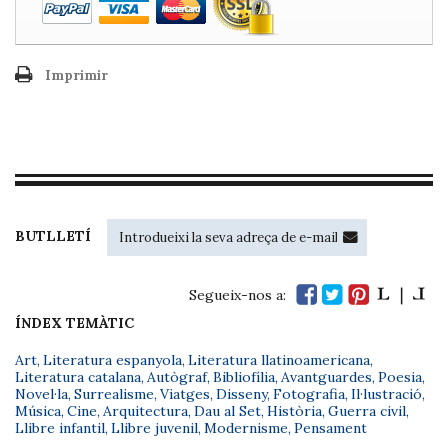
Imprimir
BUTLLETÍ
Segueix-nos a:
ÍNDEX TEMÀTIC
Art
,
Literatura espanyola
,
Literatura llatinoamericana
,
Literatura catalana
,
Autògraf
,
Bibliofília
,
Avantguardes
,
Poesia
,
Novel·la
,
Surrealisme
,
Viatges
,
Disseny
,
Fotografia
,
Il·lustració
,
Música
,
Cine
,
Arquitectura
,
Dau al Set
,
Història
,
Guerra civil
,
Llibre infantil
,
Llibre juvenil
,
Modernisme
,
Pensament