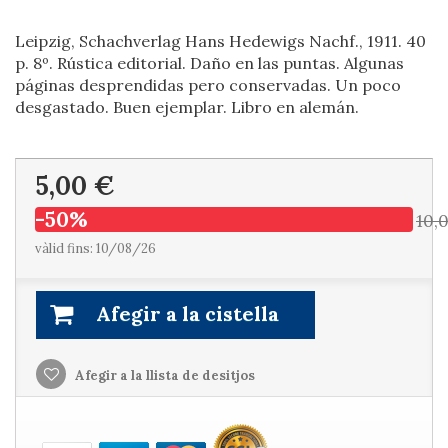
Leipzig, Schachverlag Hans Hedewigs Nachf., 1911. 40
p. 8º. Rústica editorial. Daño en las puntas. Algunas
páginas desprendidas pero conservadas. Un poco
desgastado. Buen ejemplar. Libro en alemán.
5,00 €
-50%
10,
vàlid fins: 10/08/26
Afegir a la cistella
Afegir a la llista de desitjos