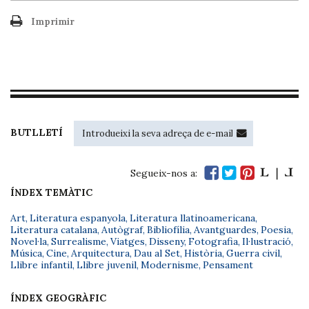
Imprimir
BUTLLETÍ
Segueix-nos a:
ÍNDEX TEMÀTIC
Art
,
Literatura espanyola
,
Literatura llatinoamericana
,
Literatura catalana
,
Autògraf
,
Bibliofília
,
Avantguardes
,
Poesia
,
Novel·la
,
Surrealisme
,
Viatges
,
Disseny
,
Fotografia
,
Il·lustració
,
Música
,
Cine
,
Arquitectura
,
Dau al Set
,
Història
,
Guerra civil
,
Llibre infantil
,
Llibre juvenil
,
Modernisme
,
Pensament
ÍNDEX GEOGRÀFIC