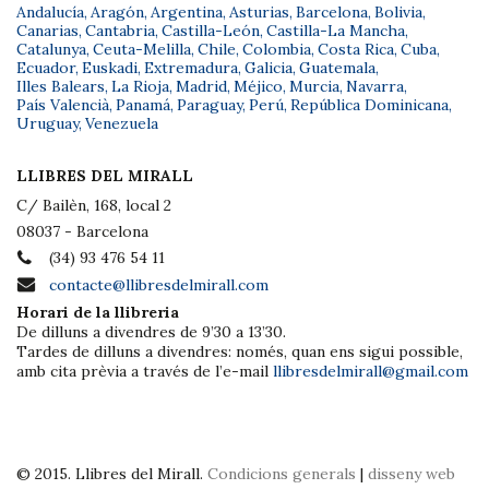
Andalucía
,
Aragón
,
Argentina
,
Asturias
,
Barcelona
,
Bolivia
,
Canarias
,
Cantabria
,
Castilla-León
,
Castilla-La Mancha
,
Catalunya
,
Ceuta-Melilla
,
Chile
,
Colombia
,
Costa Rica
,
Cuba
,
Ecuador
,
Euskadi
,
Extremadura
,
Galicia
,
Guatemala
,
Illes Balears
,
La Rioja
,
Madrid
,
Méjico
,
Murcia
,
Navarra
,
País Valencià
,
Panamá
,
Paraguay
,
Perú
,
República Dominicana
,
Uruguay
,
Venezuela
LLIBRES DEL MIRALL
C/ Bailèn, 168, local 2
08037 - Barcelona
(34) 93 476 54 11
contacte@llibresdelmirall.com
Horari de la llibreria
De dilluns a divendres de 9’30 a 13’30.
Tardes de dilluns a divendres: només, quan ens sigui possible,
amb cita prèvia a través de l’e-mail
llibresdelmirall@gmail.com
© 2015. Llibres del Mirall.
Condicions generals
|
disseny web