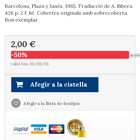
Barcelona, Plaza y Janés, 1965. Traducció de A. Ribera.
426 p. 2 f. 8è. Cobertes originals amb sobrecoberta.
Bon exemplar.
2,00 €
-50%
4,0
vàlid fins: 10/08/26
Afegir a la cistella
Afegir a la llista de desitjos