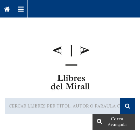
Cerca
Avançada