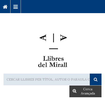
Cerca
Avançada