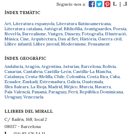
Segueix-nos a:
ÍNDEX TEMÀTIC
Art
,
Literatura espanyola
,
Literatura llatinoamericana
,
Literatura catalana
,
Autògraf
,
Bibliofília
,
Avantguardes
,
Poesia
,
Novel·la
,
Surrealisme
,
Viatges
,
Disseny
,
Fotografia
,
Il·lustració
,
Música
,
Cine
,
Arquitectura
,
Dau al Set
,
Història
,
Guerra civil
,
Llibre infantil
,
Llibre juvenil
,
Modernisme
,
Pensament
ÍNDEX GEOGRÀFIC
Andalucía
,
Aragón
,
Argentina
,
Asturias
,
Barcelona
,
Bolivia
,
Canarias
,
Cantabria
,
Castilla-León
,
Castilla-La Mancha
,
Catalunya
,
Ceuta-Melilla
,
Chile
,
Colombia
,
Costa Rica
,
Cuba
,
Ecuador
,
Euskadi
,
Extremadura
,
Galicia
,
Guatemala
,
Illes Balears
,
La Rioja
,
Madrid
,
Méjico
,
Murcia
,
Navarra
,
País Valencià
,
Panamá
,
Paraguay
,
Perú
,
República Dominicana
,
Uruguay
,
Venezuela
LLIBRES DEL MIRALL
C/ Bailèn, 168, local 2
08037 - Barcelona
(34) 93 476 54 11