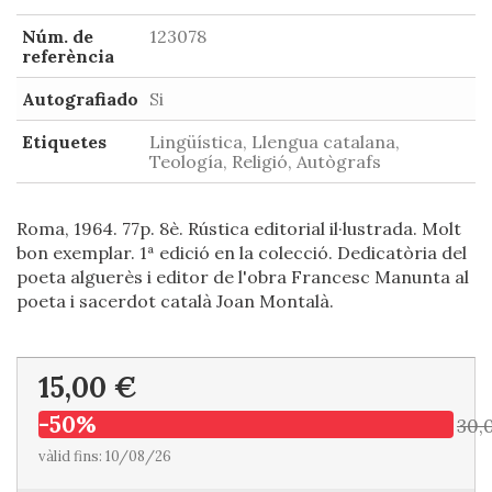
Núm. de
123078
referència
Autografiado
Si
Etiquetes
Lingüística, Llengua catalana,
Teología, Religió, Autògrafs
Roma, 1964. 77p. 8è. Rústica editorial il·lustrada. Molt
bon exemplar. 1ª edició en la colecció. Dedicatòria del
poeta alguerès i editor de l'obra Francesc Manunta al
poeta i sacerdot català Joan Montalà.
15,00 €
-50%
30,
vàlid fins: 10/08/26