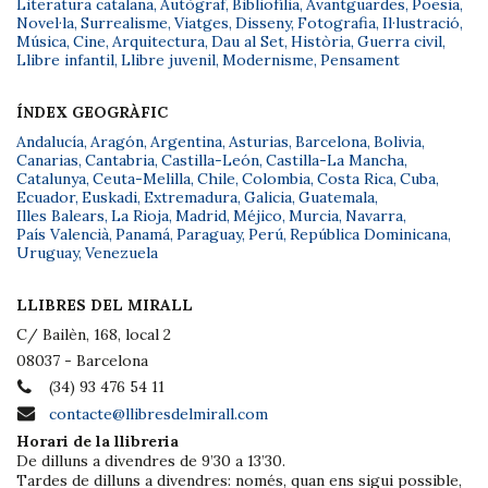
Literatura catalana
,
Autògraf
,
Bibliofília
,
Avantguardes
,
Poesia
,
Novel·la
,
Surrealisme
,
Viatges
,
Disseny
,
Fotografia
,
Il·lustració
,
Música
,
Cine
,
Arquitectura
,
Dau al Set
,
Història
,
Guerra civil
,
Llibre infantil
,
Llibre juvenil
,
Modernisme
,
Pensament
ÍNDEX GEOGRÀFIC
Andalucía
,
Aragón
,
Argentina
,
Asturias
,
Barcelona
,
Bolivia
,
Canarias
,
Cantabria
,
Castilla-León
,
Castilla-La Mancha
,
Catalunya
,
Ceuta-Melilla
,
Chile
,
Colombia
,
Costa Rica
,
Cuba
,
Ecuador
,
Euskadi
,
Extremadura
,
Galicia
,
Guatemala
,
Illes Balears
,
La Rioja
,
Madrid
,
Méjico
,
Murcia
,
Navarra
,
País Valencià
,
Panamá
,
Paraguay
,
Perú
,
República Dominicana
,
Uruguay
,
Venezuela
LLIBRES DEL MIRALL
C/ Bailèn, 168, local 2
08037 - Barcelona
(34) 93 476 54 11
contacte@llibresdelmirall.com
Horari de la llibreria
De dilluns a divendres de 9’30 a 13’30.
Tardes de dilluns a divendres: només, quan ens sigui possible,