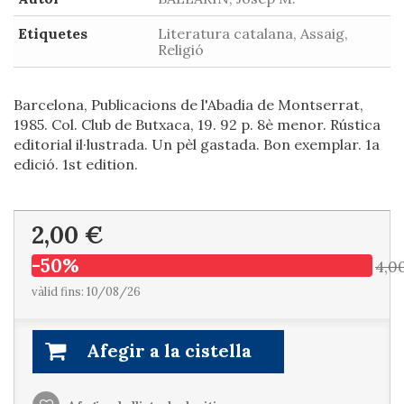
Etiquetes
Literatura catalana, Assaig,
Religió
Barcelona, Publicacions de l'Abadia de Montserrat,
1985. Col. Club de Butxaca, 19. 92 p. 8è menor. Rústica
editorial il·lustrada. Un pèl gastada. Bon exemplar. 1a
edició. 1st edition.
2,00 €
-50%
4,0
vàlid fins: 10/08/26
Afegir a la cistella