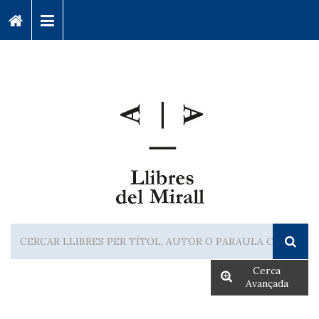
Cerca
Avançada