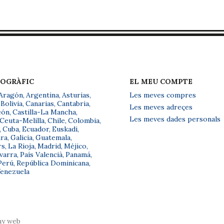
EOGRÀFIC
EL MEU COMPTE
Aragón
,
Argentina
,
Asturias
,
Les meves compres
Bolivia
,
Canarias
,
Cantabria
,
Les meves adreçes
eón
,
Castilla-La Mancha
,
Les meves dades personals
Ceuta-Melilla
,
Chile
,
Colombia
,
,
Cuba
,
Ecuador
,
Euskadi
,
ra
,
Galicia
,
Guatemala
,
rs
,
La Rioja
,
Madrid
,
Méjico
,
varra
,
País Valencià
,
Panamá
,
Perú
,
República Dominicana
,
enezuela
ny web