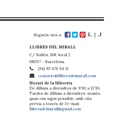
Segueix-nos a:
LLIBRES DEL MIRALL
C/ Bailèn, 168, local 2
08037 - Barcelona
(34) 93 476 54 11
contacte@llibresdelmirall.com
Horari de la llibreria
De dilluns a divendres de 9’30 a 13’30.
Tardes de dilluns a divendres: només,
quan ens sigui possible, amb cita
prèvia a través de l’e-mail
llibresdelmirall@gmail.com