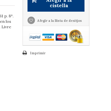
cistella
1 p. 8º.
Afegir a la llista de desitjos
 en los
 Livre
Imprimir