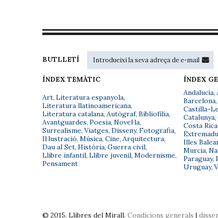
BUTLLETÍ
ÍNDEX TEMÀTIC
ÍNDEX G
Andalucía
,
Art
,
Literatura espanyola
,
Barcelona
,
Literatura llatinoamericana
,
Castilla-L
Literatura catalana
,
Autògraf
,
Bibliofília
,
Catalunya
,
Avantguardes
,
Poesia
,
Novel·la
,
Costa Rica
Surrealisme
,
Viatges
,
Disseny
,
Fotografia
,
Extremadu
Il·lustració
,
Música
,
Cine
,
Arquitectura
,
Illes Balea
Dau al Set
,
Història
,
Guerra civil
,
Murcia
,
Na
Llibre infantil
,
Llibre juvenil
,
Modernisme
,
Paraguay
,
Pensament
Uruguay
,
V
© 2015. Llibres del Mirall.
Condicions generals
|
disse