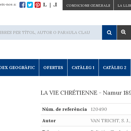
eix-nos a:
CONDICIONS GENERALS
LA LLI
DEX GEOGRÀFIC
OFERTES
CATÀLEG 1
CATÀLEG 2
LA VIE CHRÉTIENNE - Namur 18
Núm. de referència
120490
Autor
VAN TRICHT, S. J.,