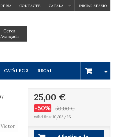
BRERIA
CONTACTE
CATALÀ
INICIAR SESSIÓ
Cerca
Avançada
CATÀLEG 3
REGAL
25,00 €
97
-50%
50,00 €
vàlid fins: 10/08/26
 Victor
Afegir a la