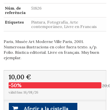
Núm. de
51826
referència
Etiquetes
Pintura, Fotografía, Arte
contemporáneo, Livre en Francais
Paris, Musée Art Moderne Ville Paris, 2001.
Numerosas ilustracions en color fuera texto. s/p.
Folio. Rústica editorial. Livre en français. Muy buen
ejemplar.
10,00 €
-50%
20,
vàlid fins: 16/08/26
Afegir a la cistella