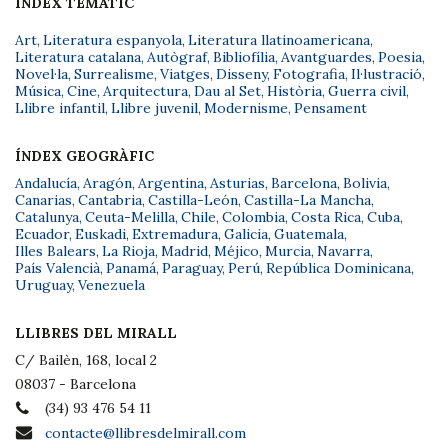
ÍNDEX TEMÀTIC
Art
,
Literatura espanyola
,
Literatura llatinoamericana
,
Literatura catalana
,
Autògraf
,
Bibliofília
,
Avantguardes
,
Poesia
,
Novel·la
,
Surrealisme
,
Viatges
,
Disseny
,
Fotografia
,
Il·lustració
,
Música
,
Cine
,
Arquitectura
,
Dau al Set
,
Història
,
Guerra civil
,
Llibre infantil
,
Llibre juvenil
,
Modernisme
,
Pensament
ÍNDEX GEOGRÀFIC
Andalucía
,
Aragón
,
Argentina
,
Asturias
,
Barcelona
,
Bolivia
,
Canarias
,
Cantabria
,
Castilla-León
,
Castilla-La Mancha
,
Catalunya
,
Ceuta-Melilla
,
Chile
,
Colombia
,
Costa Rica
,
Cuba
,
Ecuador
,
Euskadi
,
Extremadura
,
Galicia
,
Guatemala
,
Illes Balears
,
La Rioja
,
Madrid
,
Méjico
,
Murcia
,
Navarra
,
País Valencià
,
Panamá
,
Paraguay
,
Perú
,
República Dominicana
,
Uruguay
,
Venezuela
LLIBRES DEL MIRALL
C/ Bailèn, 168, local 2
08037 - Barcelona
(34) 93 476 54 11
contacte@llibresdelmirall.com