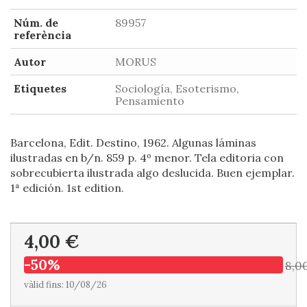
Núm. de
89957
referència
Autor
MORUS
Etiquetes
Sociología, Esoterismo,
Pensamiento
Barcelona, Edit. Destino, 1962. Algunas láminas
ilustradas en b/n. 859 p. 4º menor. Tela editoria con
sobrecubierta ilustrada algo deslucida. Buen ejemplar.
1ª edición. 1st edition.
4,00 €
-50%
8,0
vàlid fins: 10/08/26