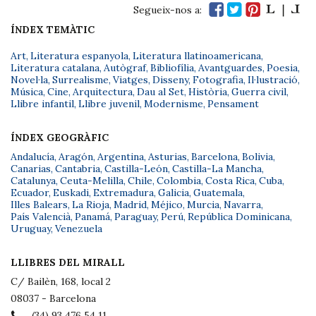
Segueix-nos a:
ÍNDEX TEMÀTIC
Art
,
Literatura espanyola
,
Literatura llatinoamericana
,
Literatura catalana
,
Autògraf
,
Bibliofília
,
Avantguardes
,
Poesia
,
Novel·la
,
Surrealisme
,
Viatges
,
Disseny
,
Fotografia
,
Il·lustració
,
Música
,
Cine
,
Arquitectura
,
Dau al Set
,
Història
,
Guerra civil
,
Llibre infantil
,
Llibre juvenil
,
Modernisme
,
Pensament
ÍNDEX GEOGRÀFIC
Andalucía
,
Aragón
,
Argentina
,
Asturias
,
Barcelona
,
Bolivia
,
Canarias
,
Cantabria
,
Castilla-León
,
Castilla-La Mancha
,
Catalunya
,
Ceuta-Melilla
,
Chile
,
Colombia
,
Costa Rica
,
Cuba
,
Ecuador
,
Euskadi
,
Extremadura
,
Galicia
,
Guatemala
,
Illes Balears
,
La Rioja
,
Madrid
,
Méjico
,
Murcia
,
Navarra
,
País Valencià
,
Panamá
,
Paraguay
,
Perú
,
República Dominicana
,
Uruguay
,
Venezuela
LLIBRES DEL MIRALL
C/ Bailèn, 168, local 2
08037 - Barcelona
(34) 93 476 54 11