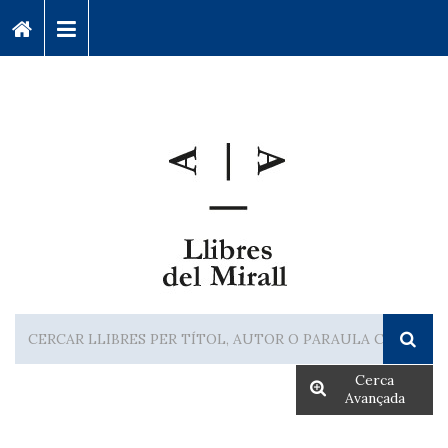
Cerca
Avançada