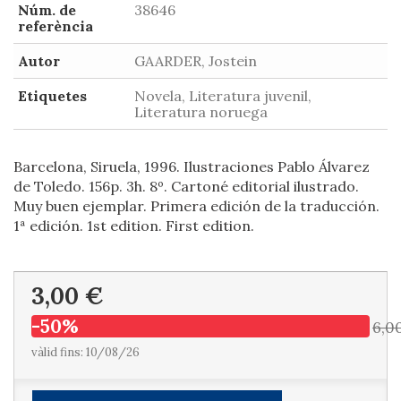
Núm. de
38646
referència
Autor
GAARDER, Jostein
Etiquetes
Novela, Literatura juvenil,
Literatura noruega
Barcelona, Siruela, 1996. Ilustraciones Pablo Álvarez
de Toledo. 156p. 3h. 8º. Cartoné editorial ilustrado.
Muy buen ejemplar. Primera edición de la traducción.
1ª edición. 1st edition. First edition.
3,00 €
-50%
6,0
vàlid fins: 10/08/26