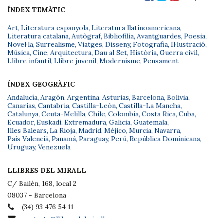
ÍNDEX TEMÀTIC
Art
,
Literatura espanyola
,
Literatura llatinoamericana
,
Literatura catalana
,
Autògraf
,
Bibliofília
,
Avantguardes
,
Poesia
,
Novel·la
,
Surrealisme
,
Viatges
,
Disseny
,
Fotografia
,
Il·lustració
,
Música
,
Cine
,
Arquitectura
,
Dau al Set
,
Història
,
Guerra civil
,
Llibre infantil
,
Llibre juvenil
,
Modernisme
,
Pensament
ÍNDEX GEOGRÀFIC
Andalucía
,
Aragón
,
Argentina
,
Asturias
,
Barcelona
,
Bolivia
,
Canarias
,
Cantabria
,
Castilla-León
,
Castilla-La Mancha
,
Catalunya
,
Ceuta-Melilla
,
Chile
,
Colombia
,
Costa Rica
,
Cuba
,
Ecuador
,
Euskadi
,
Extremadura
,
Galicia
,
Guatemala
,
Illes Balears
,
La Rioja
,
Madrid
,
Méjico
,
Murcia
,
Navarra
,
País Valencià
,
Panamá
,
Paraguay
,
Perú
,
República Dominicana
,
Uruguay
,
Venezuela
LLIBRES DEL MIRALL
C/ Bailèn, 168, local 2
08037 - Barcelona
(34) 93 476 54 11