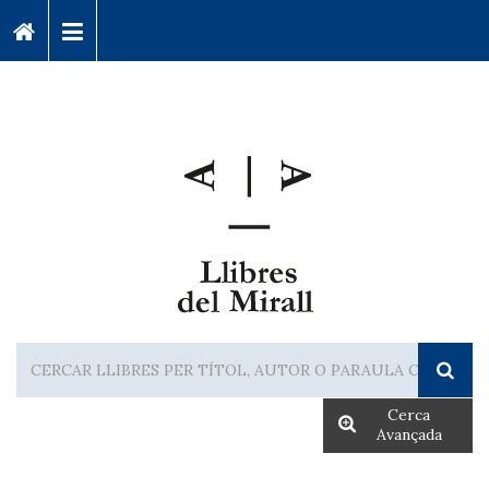
Cerca
Avançada