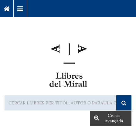
Cerca
Avançada