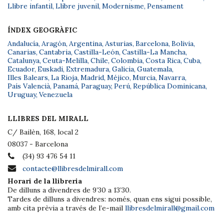
Llibre infantil
,
Llibre juvenil
,
Modernisme
,
Pensament
ÍNDEX GEOGRÀFIC
Andalucía
,
Aragón
,
Argentina
,
Asturias
,
Barcelona
,
Bolivia
,
Canarias
,
Cantabria
,
Castilla-León
,
Castilla-La Mancha
,
Catalunya
,
Ceuta-Melilla
,
Chile
,
Colombia
,
Costa Rica
,
Cuba
,
Ecuador
,
Euskadi
,
Extremadura
,
Galicia
,
Guatemala
,
Illes Balears
,
La Rioja
,
Madrid
,
Méjico
,
Murcia
,
Navarra
,
País Valencià
,
Panamá
,
Paraguay
,
Perú
,
República Dominicana
,
Uruguay
,
Venezuela
LLIBRES DEL MIRALL
C/ Bailèn, 168, local 2
08037 - Barcelona
(34) 93 476 54 11
contacte@llibresdelmirall.com
Horari de la llibreria
De dilluns a divendres de 9’30 a 13’30.
Tardes de dilluns a divendres: només, quan ens sigui possible,
amb cita prèvia a través de l’e-mail
llibresdelmirall@gmail.com