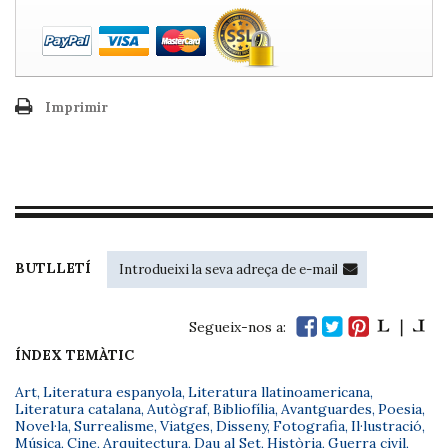
Imprimir
BUTLLETÍ
Segueix-nos a:
ÍNDEX TEMÀTIC
Art
,
Literatura espanyola
,
Literatura llatinoamericana
,
Literatura catalana
,
Autògraf
,
Bibliofília
,
Avantguardes
,
Poesia
,
Novel·la
,
Surrealisme
,
Viatges
,
Disseny
,
Fotografia
,
Il·lustració
,
Música
,
Cine
,
Arquitectura
,
Dau al Set
,
Història
,
Guerra civil
,