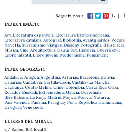
Segueix-nos a:
ÍNDEX TEMÀTIC
Art
,
Literatura espanyola
,
Literatura llatinoamericana
,
Literatura catalana
,
Autògraf
,
Bibliofília
,
Avantguardes
,
Poesia
,
Novel·la
,
Surrealisme
,
Viatges
,
Disseny
,
Fotografia
,
Il·lustració
,
Música
,
Cine
,
Arquitectura
,
Dau al Set
,
Història
,
Guerra civil
,
Llibre infantil
,
Llibre juvenil
,
Modernisme
,
Pensament
ÍNDEX GEOGRÀFIC
Andalucía
,
Aragón
,
Argentina
,
Asturias
,
Barcelona
,
Bolivia
,
Canarias
,
Cantabria
,
Castilla-León
,
Castilla-La Mancha
,
Catalunya
,
Ceuta-Melilla
,
Chile
,
Colombia
,
Costa Rica
,
Cuba
,
Ecuador
,
Euskadi
,
Extremadura
,
Galicia
,
Guatemala
,
Illes Balears
,
La Rioja
,
Madrid
,
Méjico
,
Murcia
,
Navarra
,
País Valencià
,
Panamá
,
Paraguay
,
Perú
,
República Dominicana
,
Uruguay
,
Venezuela
LLIBRES DEL MIRALL
C/ Bailèn, 168, local 2