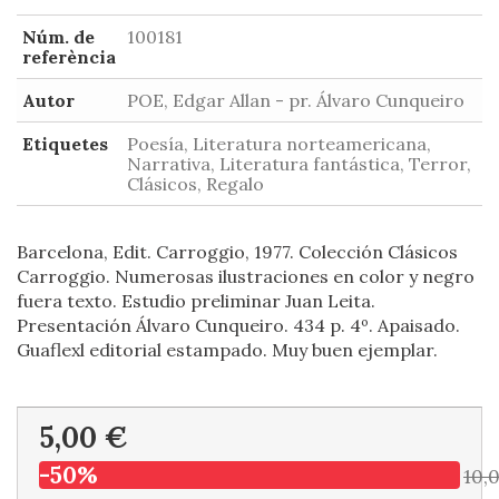
Núm. de
100181
referència
Autor
POE, Edgar Allan - pr. Álvaro Cunqueiro
Etiquetes
Poesía, Literatura norteamericana,
Narrativa, Literatura fantástica, Terror,
Clásicos, Regalo
Barcelona, Edit. Carroggio, 1977. Colección Clásicos
Carroggio. Numerosas ilustraciones en color y negro
fuera texto. Estudio preliminar Juan Leita.
Presentación Álvaro Cunqueiro. 434 p. 4º. Apaisado.
Guaflexl editorial estampado. Muy buen ejemplar.
5,00 €
-50%
10,