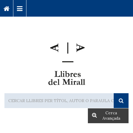
Cerca
Avançada