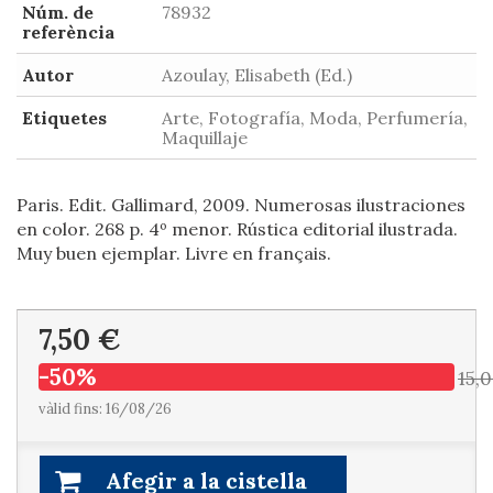
Núm. de
78932
referència
Autor
Azoulay, Elisabeth (Ed.)
Etiquetes
Arte, Fotografía, Moda, Perfumería,
Maquillaje
Paris. Edit. Gallimard, 2009. Numerosas ilustraciones
en color. 268 p. 4º menor. Rústica editorial ilustrada.
Muy buen ejemplar. Livre en français.
7,50 €
-50%
15,
vàlid fins: 16/08/26
Afegir a la cistella