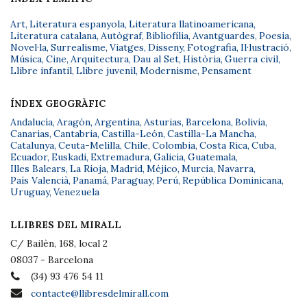
Art
,
Literatura espanyola
,
Literatura llatinoamericana
,
Literatura catalana
,
Autògraf
,
Bibliofília
,
Avantguardes
,
Poesia
,
Novel·la
,
Surrealisme
,
Viatges
,
Disseny
,
Fotografia
,
Il·lustració
,
Música
,
Cine
,
Arquitectura
,
Dau al Set
,
Història
,
Guerra civil
,
Llibre infantil
,
Llibre juvenil
,
Modernisme
,
Pensament
ÍNDEX GEOGRÀFIC
Andalucía
,
Aragón
,
Argentina
,
Asturias
,
Barcelona
,
Bolivia
,
Canarias
,
Cantabria
,
Castilla-León
,
Castilla-La Mancha
,
Catalunya
,
Ceuta-Melilla
,
Chile
,
Colombia
,
Costa Rica
,
Cuba
,
Ecuador
,
Euskadi
,
Extremadura
,
Galicia
,
Guatemala
,
Illes Balears
,
La Rioja
,
Madrid
,
Méjico
,
Murcia
,
Navarra
,
País Valencià
,
Panamá
,
Paraguay
,
Perú
,
República Dominicana
,
Uruguay
,
Venezuela
LLIBRES DEL MIRALL
C/ Bailèn, 168, local 2
08037 - Barcelona
(34) 93 476 54 11
contacte@llibresdelmirall.com