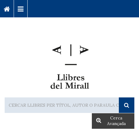
Cerca
Avançada