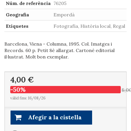
Núm. de referència
76205
Geografia
Empordà
Etiquetes
Fotografía, Història local, Regal
Barcelona, Viena - Columna, 1995. Col. Imatges i
Records. 60 p. Petit 8è allargat. Cartoné editorial
il·lustrat. Molt bon exemplar.
4,00 €
-50%
8,0
vàlid fins: 16/08/26
Afegir a la cistella