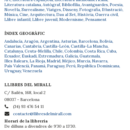
Literatura catalana
,
Autògraf
,
Bibliofília
,
Avantguardes
,
Poesia
,
Novel·la
,
Surrealisme
,
Viatges
,
Disseny
,
Fotografia
,
Il·lustració
,
Música
,
Cine
,
Arquitectura
,
Dau al Set
,
Història
,
Guerra civil
,
Llibre infantil
,
Llibre juvenil
,
Modernisme
,
Pensament
ÍNDEX GEOGRÀFIC
Andalucía
,
Aragón
,
Argentina
,
Asturias
,
Barcelona
,
Bolivia
,
Canarias
,
Cantabria
,
Castilla-León
,
Castilla-La Mancha
,
Catalunya
,
Ceuta-Melilla
,
Chile
,
Colombia
,
Costa Rica
,
Cuba
,
Ecuador
,
Euskadi
,
Extremadura
,
Galicia
,
Guatemala
,
Illes Balears
,
La Rioja
,
Madrid
,
Méjico
,
Murcia
,
Navarra
,
País Valencià
,
Panamá
,
Paraguay
,
Perú
,
República Dominicana
,
Uruguay
,
Venezuela
LLIBRES DEL MIRALL
C/ Bailèn, 168, local 2
08037 - Barcelona
(34) 93 476 54 11
contacte@llibresdelmirall.com
Horari de la llibreria
De dilluns a divendres de 9’30 a 13’30.