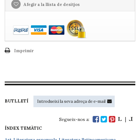
Afegir a la llista de desitjos
Imprimir
BUTLLETÍ
Segueix-nos a:
ÍNDEX TEMÀTIC
Art
,
Literatura espanyola
,
Literatura llatinoamericana
,