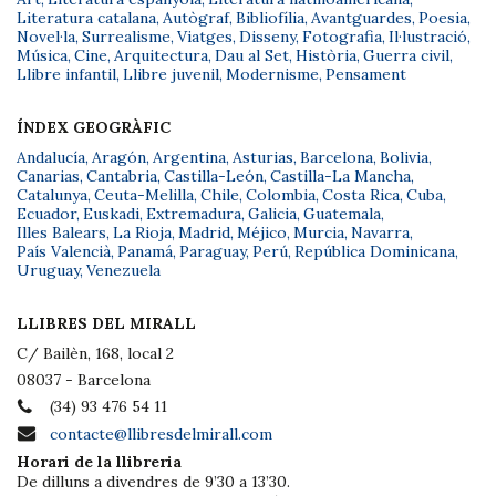
Literatura catalana
,
Autògraf
,
Bibliofília
,
Avantguardes
,
Poesia
,
Novel·la
,
Surrealisme
,
Viatges
,
Disseny
,
Fotografia
,
Il·lustració
,
Música
,
Cine
,
Arquitectura
,
Dau al Set
,
Història
,
Guerra civil
,
Llibre infantil
,
Llibre juvenil
,
Modernisme
,
Pensament
ÍNDEX GEOGRÀFIC
Andalucía
,
Aragón
,
Argentina
,
Asturias
,
Barcelona
,
Bolivia
,
Canarias
,
Cantabria
,
Castilla-León
,
Castilla-La Mancha
,
Catalunya
,
Ceuta-Melilla
,
Chile
,
Colombia
,
Costa Rica
,
Cuba
,
Ecuador
,
Euskadi
,
Extremadura
,
Galicia
,
Guatemala
,
Illes Balears
,
La Rioja
,
Madrid
,
Méjico
,
Murcia
,
Navarra
,
País Valencià
,
Panamá
,
Paraguay
,
Perú
,
República Dominicana
,
Uruguay
,
Venezuela
LLIBRES DEL MIRALL
C/ Bailèn, 168, local 2
08037 - Barcelona
(34) 93 476 54 11
contacte@llibresdelmirall.com
Horari de la llibreria
De dilluns a divendres de 9’30 a 13’30.