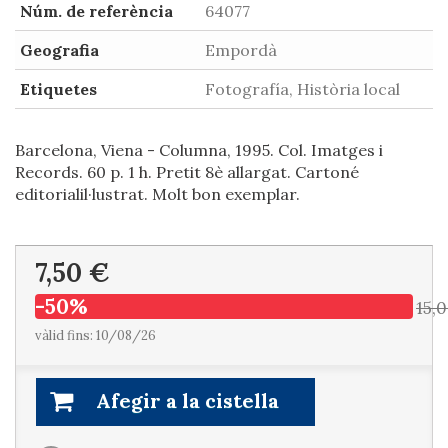
Núm. de referència
64077
Geografia
Empordà
Etiquetes
Fotografía, Història local
Barcelona, Viena - Columna, 1995. Col. Imatges i
Records. 60 p. 1 h. Pretit 8è allargat. Cartoné
editorialil·lustrat. Molt bon exemplar.
7,50 €
-50%
15,
vàlid fins: 10/08/26
Afegir a la cistella