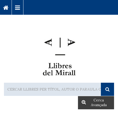
Cerca
Avançada