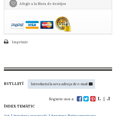
Afegir a la llista de desitjos
Imprimir
BUTLLETÍ
Segueix-nos a:
ÍNDEX TEMÀTIC
Art
,
Literatura espanyola
,
Literatura llatinoamericana
,