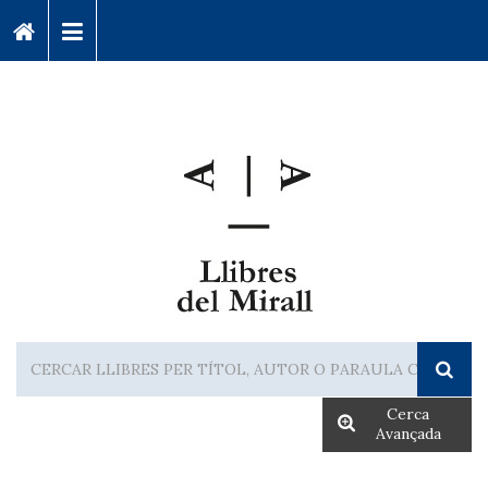
Cerca
Avançada