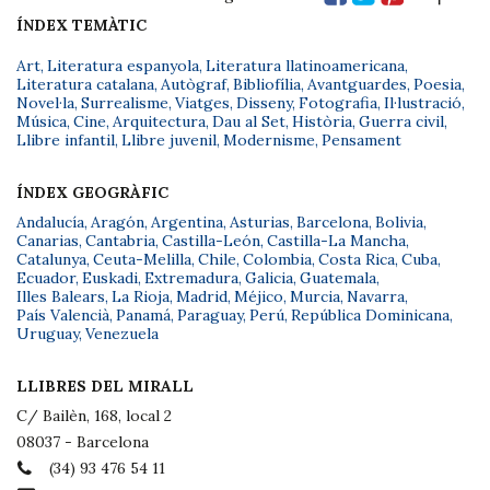
ÍNDEX TEMÀTIC
Art
,
Literatura espanyola
,
Literatura llatinoamericana
,
Literatura catalana
,
Autògraf
,
Bibliofília
,
Avantguardes
,
Poesia
,
Novel·la
,
Surrealisme
,
Viatges
,
Disseny
,
Fotografia
,
Il·lustració
,
Música
,
Cine
,
Arquitectura
,
Dau al Set
,
Història
,
Guerra civil
,
Llibre infantil
,
Llibre juvenil
,
Modernisme
,
Pensament
ÍNDEX GEOGRÀFIC
Andalucía
,
Aragón
,
Argentina
,
Asturias
,
Barcelona
,
Bolivia
,
Canarias
,
Cantabria
,
Castilla-León
,
Castilla-La Mancha
,
Catalunya
,
Ceuta-Melilla
,
Chile
,
Colombia
,
Costa Rica
,
Cuba
,
Ecuador
,
Euskadi
,
Extremadura
,
Galicia
,
Guatemala
,
Illes Balears
,
La Rioja
,
Madrid
,
Méjico
,
Murcia
,
Navarra
,
País Valencià
,
Panamá
,
Paraguay
,
Perú
,
República Dominicana
,
Uruguay
,
Venezuela
LLIBRES DEL MIRALL
C/ Bailèn, 168, local 2
08037 - Barcelona
(34) 93 476 54 11