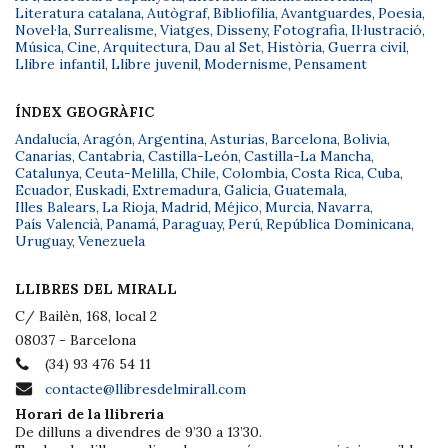
Literatura catalana
,
Autògraf
,
Bibliofília
,
Avantguardes
,
Poesia
,
Novel·la
,
Surrealisme
,
Viatges
,
Disseny
,
Fotografia
,
Il·lustració
,
Música
,
Cine
,
Arquitectura
,
Dau al Set
,
Història
,
Guerra civil
,
Llibre infantil
,
Llibre juvenil
,
Modernisme
,
Pensament
ÍNDEX GEOGRÀFIC
Andalucía
,
Aragón
,
Argentina
,
Asturias
,
Barcelona
,
Bolivia
,
Canarias
,
Cantabria
,
Castilla-León
,
Castilla-La Mancha
,
Catalunya
,
Ceuta-Melilla
,
Chile
,
Colombia
,
Costa Rica
,
Cuba
,
Ecuador
,
Euskadi
,
Extremadura
,
Galicia
,
Guatemala
,
Illes Balears
,
La Rioja
,
Madrid
,
Méjico
,
Murcia
,
Navarra
,
País Valencià
,
Panamá
,
Paraguay
,
Perú
,
República Dominicana
,
Uruguay
,
Venezuela
LLIBRES DEL MIRALL
C/ Bailèn, 168, local 2
08037 - Barcelona
(34) 93 476 54 11
contacte@llibresdelmirall.com
Horari de la llibreria
De dilluns a divendres de 9’30 a 13’30.