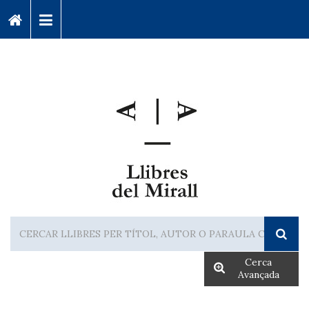
Cerca
Avançada