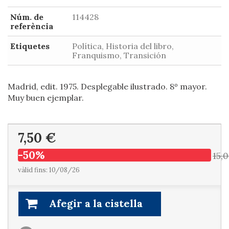
Núm. de
114428
referència
Etiquetes
Política, Historia del libro,
Franquismo, Transición
Madrid, edit. 1975. Desplegable ilustrado. 8º mayor.
Muy buen ejemplar.
7,50 €
-50%
15,
vàlid fins: 10/08/26
Afegir a la cistella