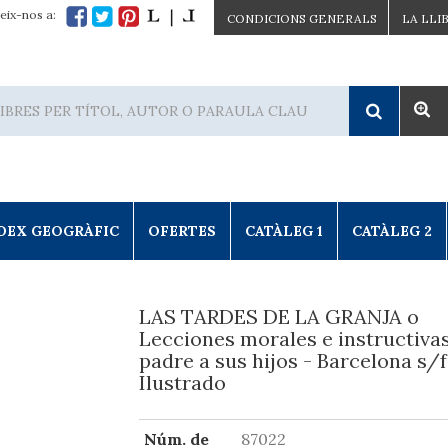
eix-nos a:
CONDICIONS GENERALS
LA LLI
DEX GEOGRÀFIC
OFERTES
CATÀLEG 1
CATÀLEG 2
LAS TARDES DE LA GRANJA o
Lecciones morales e instructiva
padre a sus hijos - Barcelona s/f
Ilustrado
Núm. de
87022