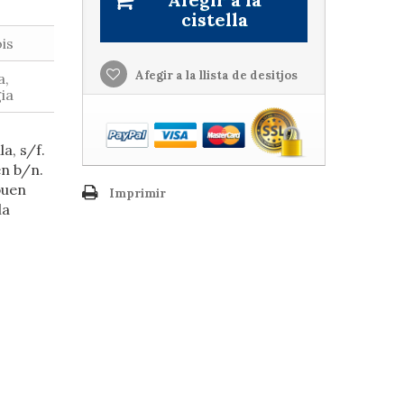
cistella
is
Afegir a la llista de desitjos
a,
ia
a, s/f.
en b/n.
buen
Imprimir
la