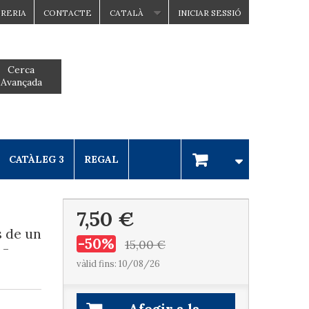
BRERIA
CONTACTE
CATALÀ
INICIAR SESSIÓ
Cerca
Avançada
CATÀLEG 3
REGAL
7,50 €
s de un
-50%
15,00 €
 -
vàlid fins: 10/08/26
Afegir a la