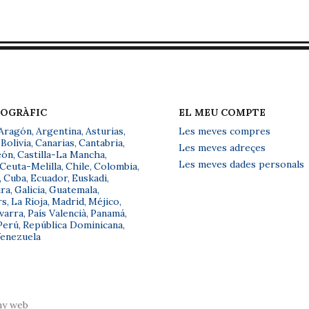
EOGRÀFIC
EL MEU COMPTE
Aragón
,
Argentina
,
Asturias
,
Les meves compres
Bolivia
,
Canarias
,
Cantabria
,
Les meves adreçes
eón
,
Castilla-La Mancha
,
Les meves dades personals
Ceuta-Melilla
,
Chile
,
Colombia
,
,
Cuba
,
Ecuador
,
Euskadi
,
ra
,
Galicia
,
Guatemala
,
rs
,
La Rioja
,
Madrid
,
Méjico
,
varra
,
País Valencià
,
Panamá
,
Perú
,
República Dominicana
,
enezuela
ny web