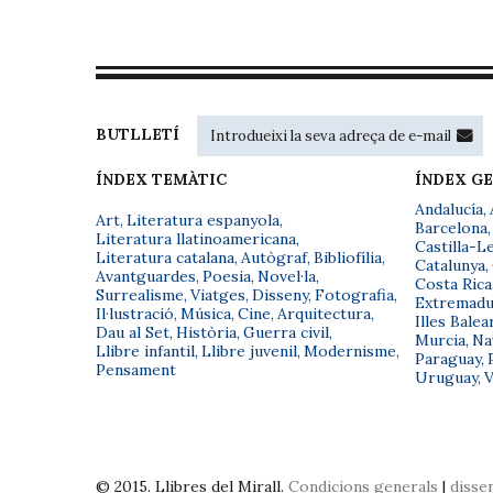
BUTLLETÍ
ÍNDEX TEMÀTIC
ÍNDEX G
Andalucía
,
Art
,
Literatura espanyola
,
Barcelona
,
Literatura llatinoamericana
,
Castilla-L
Literatura catalana
,
Autògraf
,
Bibliofília
,
Catalunya
,
Avantguardes
,
Poesia
,
Novel·la
,
Costa Rica
Surrealisme
,
Viatges
,
Disseny
,
Fotografia
,
Extremadu
Il·lustració
,
Música
,
Cine
,
Arquitectura
,
Illes Balea
Dau al Set
,
Història
,
Guerra civil
,
Murcia
,
Na
Llibre infantil
,
Llibre juvenil
,
Modernisme
,
Paraguay
,
Pensament
Uruguay
,
V
© 2015. Llibres del Mirall.
Condicions generals
|
disse