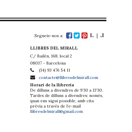
Segueix-nos a:
LLIBRES DEL MIRALL
C/ Bailèn, 168, local 2
08037 - Barcelona
(34) 93 476 54 11
contacte@llibresdelmirall.com
Horari de la llibreria
De dilluns a divendres de 9’30 a 13’30.
Tardes de dilluns a divendres: només,
quan ens sigui possible, amb cita
prèvia a través de l’e-mail
llibresdelmirall@gmail.com