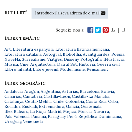
BUTLLETÍ
Segueix-nos a:
ÍNDEX TEMÀTIC
Art
,
Literatura espanyola
,
Literatura llatinoamericana
,
Literatura catalana
,
Autògraf
,
Bibliofília
,
Avantguardes
,
Poesia
,
Novel·la
,
Surrealisme
,
Viatges
,
Disseny
,
Fotografia
,
Il·lustració
,
Música
,
Cine
,
Arquitectura
,
Dau al Set
,
Història
,
Guerra civil
,
Llibre infantil
,
Llibre juvenil
,
Modernisme
,
Pensament
ÍNDEX GEOGRÀFIC
Andalucía
,
Aragón
,
Argentina
,
Asturias
,
Barcelona
,
Bolivia
,
Canarias
,
Cantabria
,
Castilla-León
,
Castilla-La Mancha
,
Catalunya
,
Ceuta-Melilla
,
Chile
,
Colombia
,
Costa Rica
,
Cuba
,
Ecuador
,
Euskadi
,
Extremadura
,
Galicia
,
Guatemala
,
Illes Balears
,
La Rioja
,
Madrid
,
Méjico
,
Murcia
,
Navarra
,
País Valencià
,
Panamá
,
Paraguay
,
Perú
,
República Dominicana
,
Uruguay
,
Venezuela