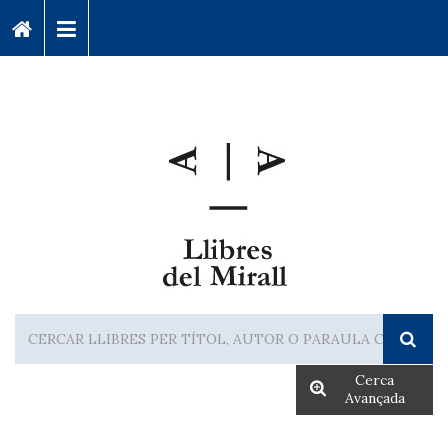
Cerca
Avançada