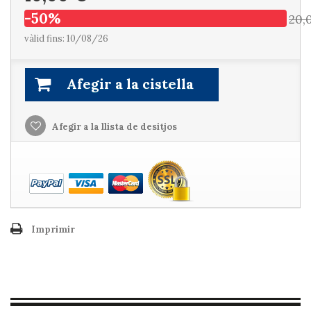
-50%
20,
vàlid fins: 10/08/26
Afegir a la cistella
Afegir a la llista de desitjos
Imprimir