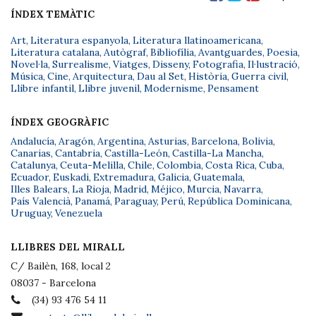
ÍNDEX TEMÀTIC
Art
,
Literatura espanyola
,
Literatura llatinoamericana
,
Literatura catalana
,
Autògraf
,
Bibliofília
,
Avantguardes
,
Poesia
,
Novel·la
,
Surrealisme
,
Viatges
,
Disseny
,
Fotografia
,
Il·lustració
,
Música
,
Cine
,
Arquitectura
,
Dau al Set
,
Història
,
Guerra civil
,
Llibre infantil
,
Llibre juvenil
,
Modernisme
,
Pensament
ÍNDEX GEOGRÀFIC
Andalucía
,
Aragón
,
Argentina
,
Asturias
,
Barcelona
,
Bolivia
,
Canarias
,
Cantabria
,
Castilla-León
,
Castilla-La Mancha
,
Catalunya
,
Ceuta-Melilla
,
Chile
,
Colombia
,
Costa Rica
,
Cuba
,
Ecuador
,
Euskadi
,
Extremadura
,
Galicia
,
Guatemala
,
Illes Balears
,
La Rioja
,
Madrid
,
Méjico
,
Murcia
,
Navarra
,
País Valencià
,
Panamá
,
Paraguay
,
Perú
,
República Dominicana
,
Uruguay
,
Venezuela
LLIBRES DEL MIRALL
C/ Bailèn, 168, local 2
08037 - Barcelona
(34) 93 476 54 11