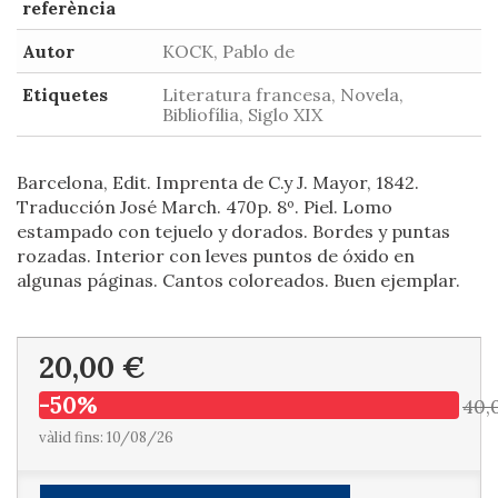
referència
Autor
KOCK, Pablo de
Etiquetes
Literatura francesa, Novela,
Bibliofília, Siglo XIX
Barcelona, Edit. Imprenta de C.y J. Mayor, 1842.
Traducción José March. 470p. 8º. Piel. Lomo
estampado con tejuelo y dorados. Bordes y puntas
rozadas. Interior con leves puntos de óxido en
algunas páginas. Cantos coloreados. Buen ejemplar.
20,00 €
-50%
40,
vàlid fins: 10/08/26