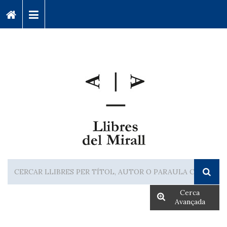
Cerca
Avançada