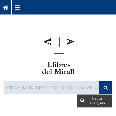
Cerca
Avançada