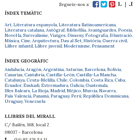
Segueix-nos a:
ÍNDEX TEMÀTIC
Art
,
Literatura espanyola
,
Literatura llatinoamericana
,
Literatura catalana
,
Autògraf
,
Bibliofília
,
Avantguardes
,
Poesia
,
Novel·la
,
Surrealisme
,
Viatges
,
Disseny
,
Fotografia
,
Il·lustració
,
Música
,
Cine
,
Arquitectura
,
Dau al Set
,
Història
,
Guerra civil
,
Llibre infantil
,
Llibre juvenil
,
Modernisme
,
Pensament
ÍNDEX GEOGRÀFIC
Andalucía
,
Aragón
,
Argentina
,
Asturias
,
Barcelona
,
Bolivia
,
Canarias
,
Cantabria
,
Castilla-León
,
Castilla-La Mancha
,
Catalunya
,
Ceuta-Melilla
,
Chile
,
Colombia
,
Costa Rica
,
Cuba
,
Ecuador
,
Euskadi
,
Extremadura
,
Galicia
,
Guatemala
,
Illes Balears
,
La Rioja
,
Madrid
,
Méjico
,
Murcia
,
Navarra
,
País Valencià
,
Panamá
,
Paraguay
,
Perú
,
República Dominicana
,
Uruguay
,
Venezuela
LLIBRES DEL MIRALL
C/ Bailèn, 168, local 2
08037 - Barcelona
(34) 93 476 54 11