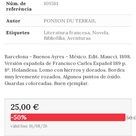
Núm. de
101581
referència
Autor
PONSON DU TERRAIL
Etiquetes
Literatura francesa, Novela,
Bibliofília, Aventuras
Barcelona - Buenos Ayres - México, Edit. Maucci, 1898.
Versión española de Francisco Carles Español 189 p.
8º. Holandesa. Lomo con hierros y dorados. Bordes
muy levemente rozados. Algunos puntos de óxido.
Guardas coloreadas. Buen ejemplar.
25,00 €
-50%
50,
vàlid fins: 16/08/26