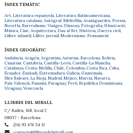
ÍNDEX TEMÀTIC
Art
,
Literatura espanyola
,
Literatura llatinoamericana
,
Literatura catalana
,
Autògraf
,
Bibliofília
,
Avantguardes
,
Poesia
,
Novel·la
,
Surrealisme
,
Viatges
,
Disseny
,
Fotografia
,
Il·lustració
,
Música
,
Cine
,
Arquitectura
,
Dau al Set
,
Història
,
Guerra civil
,
Llibre infantil
,
Llibre juvenil
,
Modernisme
,
Pensament
ÍNDEX GEOGRÀFIC
Andalucía
,
Aragón
,
Argentina
,
Asturias
,
Barcelona
,
Bolivia
,
Canarias
,
Cantabria
,
Castilla-León
,
Castilla-La Mancha
,
Catalunya
,
Ceuta-Melilla
,
Chile
,
Colombia
,
Costa Rica
,
Cuba
,
Ecuador
,
Euskadi
,
Extremadura
,
Galicia
,
Guatemala
,
Illes Balears
,
La Rioja
,
Madrid
,
Méjico
,
Murcia
,
Navarra
,
País Valencià
,
Panamá
,
Paraguay
,
Perú
,
República Dominicana
,
Uruguay
,
Venezuela
LLIBRES DEL MIRALL
C/ Bailèn, 168, local 2
08037 - Barcelona
(34) 93 476 54 11
contacte@llibresdelmirall.com