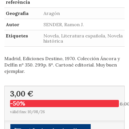
referència
Geografia
Aragón
Autor
SENDER, Ramon J.
Etiquetes
Novela, Literatura española, Novela
histórica
Madrid, Ediciones Destino, 1970. Colección Áncora y
Delfín nº 350. 299p. 8º. Cartoné editorial. Muy buen
ejemplar.
3,00 €
-50%
6,0
vàlid fins: 10/08/26