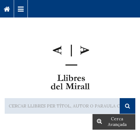
Cerca
Avançada